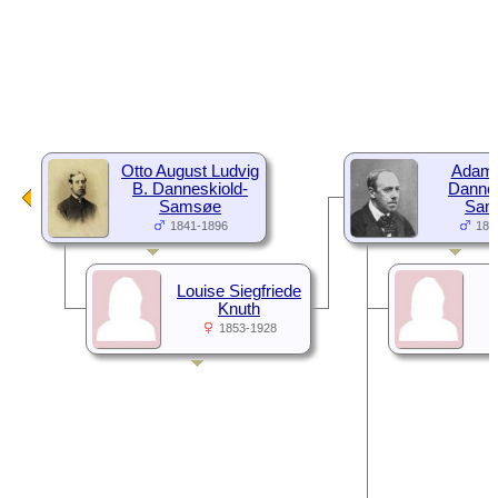
Otto August Ludvig
Adam 
B. Danneskiold-
Dannes
Samsøe
Sam
1841-1896
187
Louise Siegfriede
Knuth
1853-1928