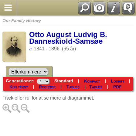
Our Family History
Otto August Ludvig B.
Danneskiold-Samsøe
1841 - 1896 (55 år)
Generationer:
Standard
|
|
|
Kompakt
Lodret
|
|
|
|
Kun tekst
Register
Tables
Tables
PDF
Træk eller rul for at se mere af diagrammet.