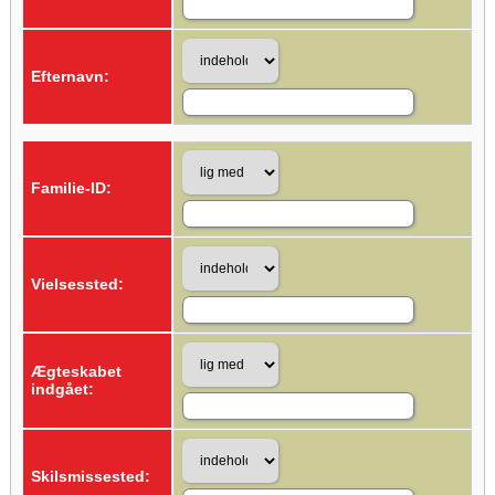
Efternavn:
Familie-ID:
Vielsessted:
Ægteskabet
indgået:
Skilsmissested: