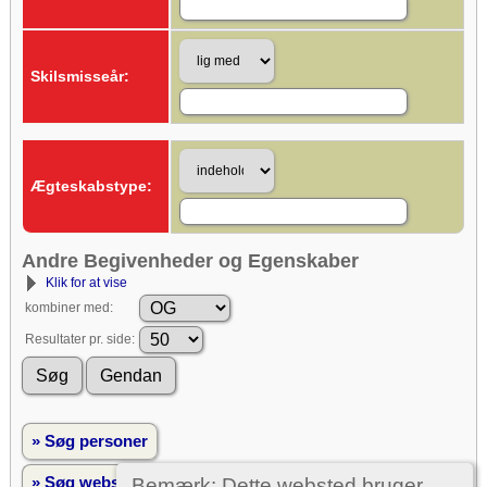
Skilsmisseår:
Ægteskabstype:
Andre Begivenheder og Egenskaber
Klik for at vise
kombiner med:
Resultater pr. side:
» Søg personer
Bemærk: Dette websted bruger
» Søg websted