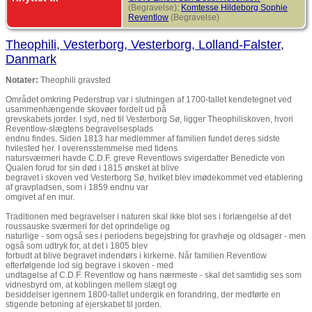
(Begravelse);
Komtesse Hildeborg Sophie
Reventlow
(Begravelse)
Theophili, Vesterborg, Vesterborg, Lolland-Falster,
Danmark
Notater:
Theophili gravsted
Området omkring Pederstrup var i slutningen af 1700-tallet kendetegnet ved
usammenhængende skovøer fordelt ud på
grevskabets jorder. I syd, ned til Vesterborg Sø, ligger Theophiliskoven, hvori
Reventlow-slægtens begravelsesplads
endnu findes. Siden 1813 har medlemmer af familien fundet deres sidste
hvilested her. I overensstemmelse med tidens
natursværmeri havde C.D.F. greve Reventlows svigerdatter Benedicte von
Qualen forud for sin død i 1815 ønsket at blive
begravet i skoven ved Vesterborg Sø, hvilket blev imødekommet ved etablering
af gravpladsen, som i 1859 endnu var
omgivet af en mur.
Traditionen med begravelser i naturen skal ikke blot ses i forlængelse af det
roussauske sværmeri for det oprindelige og
naturlige - som også ses i periodens begejstring for gravhøje og oldsager - men
også som udtryk for, at det i 1805 blev
forbudt at blive begravet indendørs i kirkerne. Når familien Reventlow
efterfølgende lod sig begrave i skoven - med
undtagelse af C.D.F. Reventlow og hans nærmeste - skal det samtidig ses som
vidnesbyrd om, at koblingen mellem slægt og
besiddelser igennem 1800-tallet undergik en forandring, der medførte en
stigende betoning af ejerskabet til jorden.