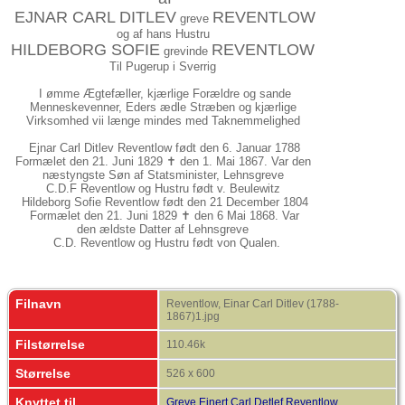
EJNAR CARL DITLEV
REVENTLOW
greve
og af hans Hustru
HILDEBORG SOFIE
REVENTLOW
grevinde
Til Pugerup i Sverrig
I ømme Ægtefæller, kjærlige Forældre og sande
Menneskevenner, Eders ædle Stræben og kjærlige
Virksomhed vii længe mindes med Taknemmelighed
Ejnar Carl Ditlev Reventlow født den 6. Januar 1788
Formælet den 21. Juni 1829 ✝︎ den 1. Mai 1867. Var den
næstyngste Søn af Statsminister, Lehnsgreve
C.D.F Reventlow og Hustru født v. Beulewitz
Hildeborg Sofie Reventlow født den 21 December 1804
Formælet den 21. Juni 1829 ✝︎ den 6 Mai 1868. Var
den ældste Datter af Lehnsgreve
C.D. Reventlow og Hustru født von Qualen.
Filnavn
Reventlow, Einar Carl Ditlev (1788-
1867)1.jpg
Filstørrelse
110.46k
Størrelse
526 x 600
Knyttet til
Greve Einert Carl Detlef Reventlow