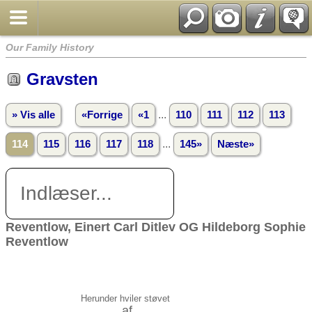
Our Family History
Gravsten
...
» Vis alle
«Forrige
«1
110
111
112
113
...
114
115
116
117
118
145»
Næste»
Indlæser...
Reventlow, Einert Carl Ditlev OG Hildeborg Sophie
Reventlow
Herunder hviler støvet
af