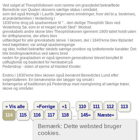
Ved valget af Theophiliskoven som ramme om gravstedet bekræftede
Benedicte von Qualen skovens særlige status i området,
som det også fremgår i Laurits Jørgensens erindringer, hvor det bl.a. beskrives,
at præstefamilien i Vesterborg i
1830'erne drog på spadsereture til "…den deilige Theophilii Skov ved
Vesterborg Sø, som er et meget smukt Sted". Modsat
grevskabets andre skove blev Theophiliskoven igennem 1800-tallet holdt uden
for driftsplanerne, der ellers blev
udfærdiget for alle grevskabets skove. I skoven, der i 1840'erne blev tilplantet
med bøgetræer, var anlagt spadseregange
og stier, hvilket bekræfter stedets særlige position og lystbetonede karakter. Det
lille bindingsværkshus ved søens bred
neden for gravpladsen er også igennem generationer blevet benyttet til
udflugtsmål og badested for herskabet på
Pederstrup - siden af ejerne af Halsted Kloster.
Endnu i 1830'erne blev skoven også benævnt Benedictes Lund efter
svigerdatteren. En benævnelse der lægger sig smukt i
forlængelse af traditionen på Pederstrup med navngivning af særlige træer,
skove og områder.
...
» Vis alle
«Forrige
«1
110
111
112
113
...
114
115
116
117
118
145»
Næste»
Bemærk: Dette websted bruger
cookies.