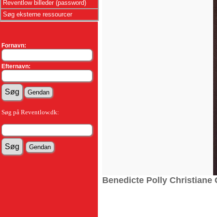
Reventlow billeder (password)
Søg eksterne ressourcer
Fornavn:
Efternavn:
Søg på Reventlow.dk:
Benedicte Polly Christiane