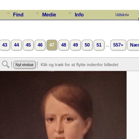
Find
Medie
Info
Udskriv
...
43
44
45
46
47
48
49
50
51
557»
Næs