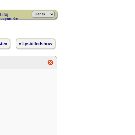
Tilføj
bogmærke
te»
» Lysbilledshow