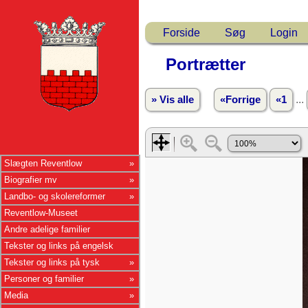
Forside
Søg
Login
Portrætter
...
» Vis alle
«Forrige
«1
Slægten Reventlow
Biografier mv
Landbo- og skolereformer
Reventlow-Museet
Andre adelige familier
Tekster og links på engelsk
Tekster og links på tysk
Personer og familier
Media