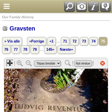
Our Family History
Gravsten
...
» Vis alle
«Forrige
«1
71
72
73
74
75
...
76
77
78
79
145»
Næste»