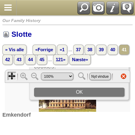
Our Family History
Slotte
...
» Vis alle
«Forrige
«1
37
38
39
40
41
...
42
43
44
45
121»
Næste»
Emkendorf