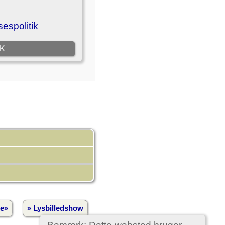
e»
» Lysbilledshow