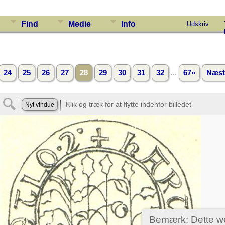
Find
Medie
Info
Udskriv
...
24
25
26
27
28
29
30
31
32
67»
Næst