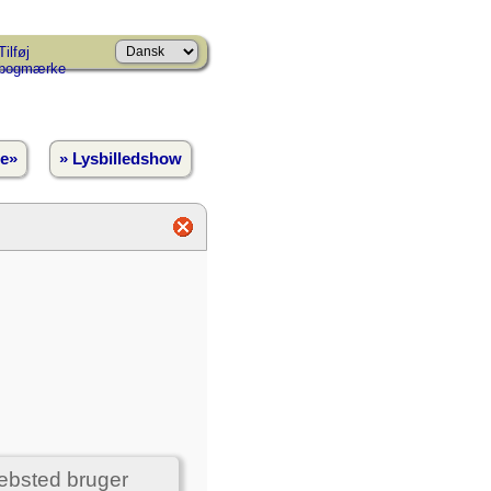
Tilføj
bogmærke
e»
» Lysbilledshow