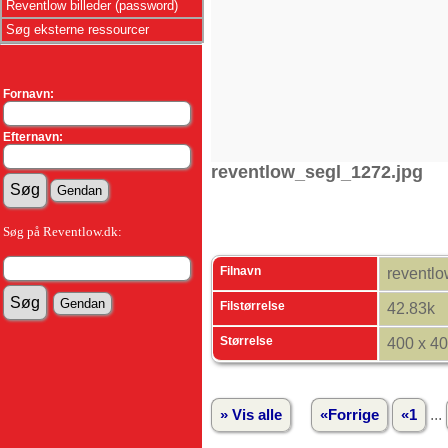
Reventlow billeder (password)
Søg eksterne ressourcer
Fornavn:
Efternavn:
reventlow_segl_1272.jpg
Søg på Reventlow.dk:
Filnavn
reventl
Filstørrelse
42.83k
Størrelse
400 x 4
...
» Vis alle
«Forrige
«1