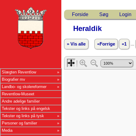
Forside
Søg
Login
Heraldik
...
» Vis alle
«Forrige
«1
Slægten Reventlow
Biografier mv
Landbo- og skolereformer
Reventlow-Museet
Andre adelige familier
Tekster og links på engelsk
Tekster og links på tysk
Personer og familier
Media