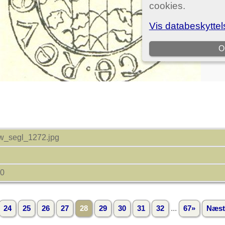
ow_segl_1272.jpg
00
...
24
25
26
27
28
29
30
31
32
67»
Næst