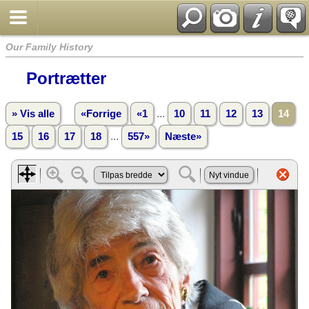
Our Family History
Portrætter
...
» Vis alle
«Forrige
«1
10
11
12
13
14
...
15
16
17
18
557»
Næste»