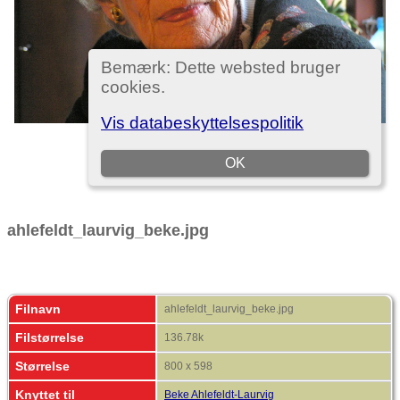
ahlefeldt_laurvig_beke.jpg
Filnavn
ahlefeldt_laurvig_beke.jpg
Filstørrelse
136.78k
Størrelse
800 x 598
Knyttet til
Beke Ahlefeldt-Laurvig