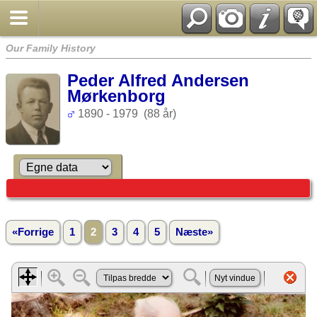
Our Family History
Peder Alfred Andersen
Mørkenborg
1890 - 1979 (88 år)
«Forrige
1
2
3
4
5
Næste»