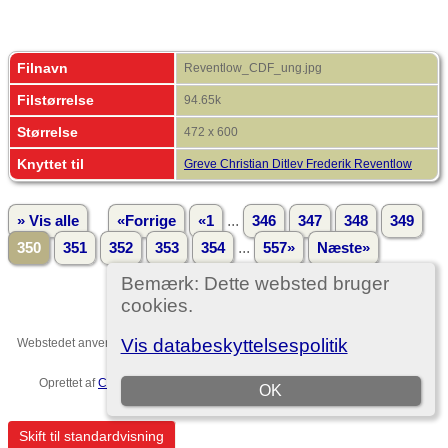
Filnavn
Reventlow_CDF_ung.jpg
Filstørrelse
94.65k
Størrelse
472 x 600
Knyttet til
Greve Christian Ditlev Frederik Reventlow
...
» Vis alle
«Forrige
«1
346
347
348
349
...
350
351
352
353
354
557»
Næste»
Bemærk: Dette websted bruger
cookies.
Vis databeskyttelsespolitik
Webstedet anvender
The Next Generation of Genealogy Sitebuilding
v. 15.0,
forfattet af Darrin Lythgoe © 2001-2026.
Oprettet af
Christian Ditlev Reventlow
. |
EU-persondataforordningen
.
OK
Template no. 7
Skift til standardvisning