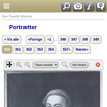
Our Family History
Portrætter
...
» Vis alle
«Forrige
«1
346
347
348
349
...
350
351
352
353
354
557»
Næste»