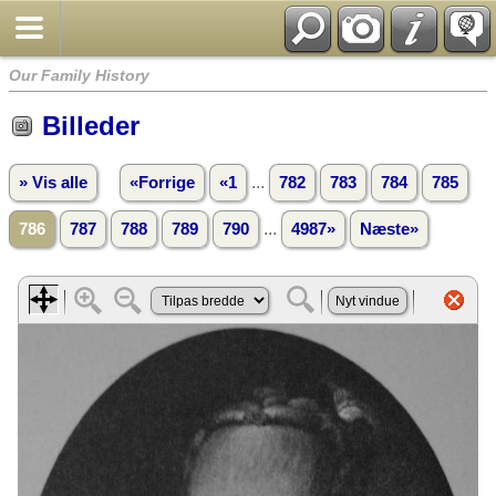
Our Family History
Billeder
...
» Vis alle
«Forrige
«1
782
783
784
785
...
786
787
788
789
790
4987»
Næste»