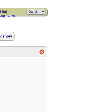
Tilføj
bogmærke
ledshow