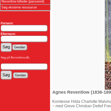
Reventlow billeder (password)
Søg eksterne ressourcer
Fornavn:
Efternavn:
Søg på Reventlow.dk:
Agnes Reventlow (1836-189
Komtesse Hilda Charlotte Malvi
~ med Greve Christian Detlef Fr