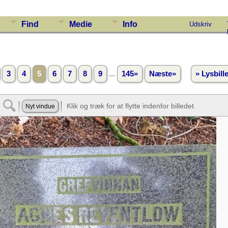
Find
Medie
Info
Udskriv
...
3
4
5
6
7
8
9
145»
Næste»
» Lysbil