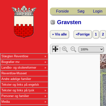
Forside
Søg
Login
Gravsten
» Vis alle
«Forrige
1
2
Slægten Reventlow
Biografier mv
Landbo- og skolereformer
Reventlow-Museet
Andre adelige familier
Tekster og links på engelsk
Tekster og links på tysk
Personer og familier
Media