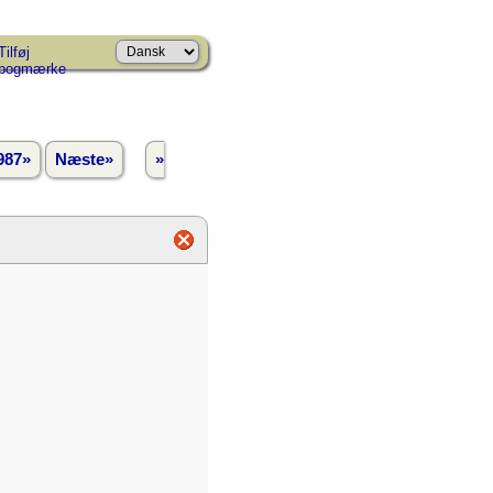
Tilføj
bogmærke
987»
Næste»
»