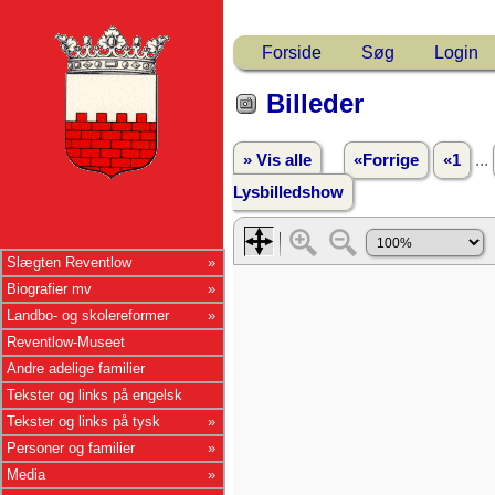
Forside
Søg
Login
Billeder
...
» Vis alle
«Forrige
«1
Lysbilledshow
Slægten Reventlow
Biografier mv
Landbo- og skolereformer
Reventlow-Museet
Andre adelige familier
Tekster og links på engelsk
Tekster og links på tysk
Personer og familier
Media