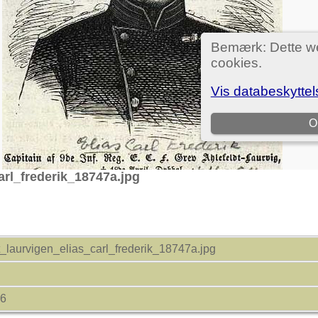
arl_frederik_18747a.jpg
t_laurvigen_elias_carl_frederik_18747a.jpg
66