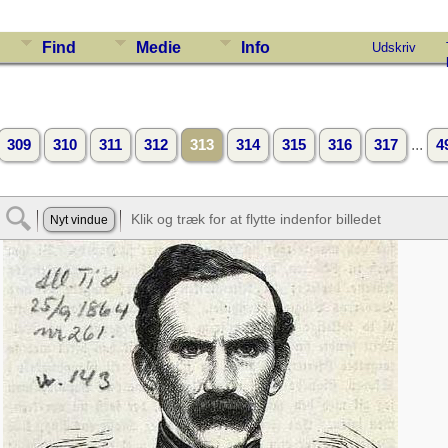
Find
Medie
Info
Udskriv
...
309
310
311
312
313
314
315
316
317
4