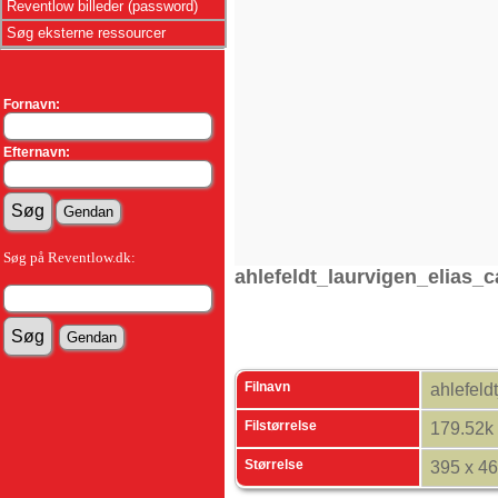
Reventlow billeder (password)
Søg eksterne ressourcer
Fornavn:
Efternavn:
Søg på Reventlow.dk:
ahlefeldt_laurvigen_elias_c
Filnavn
ahlefeld
Filstørrelse
179.52k
Størrelse
395 x 4