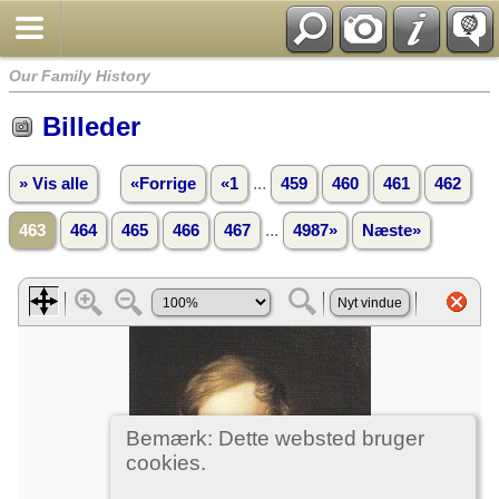
Our Family History
Billeder
...
» Vis alle
«Forrige
«1
459
460
461
462
...
463
464
465
466
467
4987»
Næste»