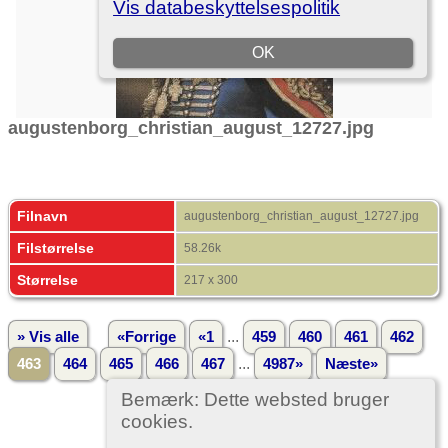
augustenborg_christian_august_12727.jpg
Filnavn
augustenborg_christian_august_12727.jpg
Filstørrelse
58.26k
Størrelse
217 x 300
...
» Vis alle
«Forrige
«1
459
460
461
462
...
463
464
465
466
467
4987»
Næste»
Bemærk: Dette websted bruger
cookies.