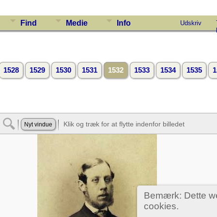
Find
Medie
Info
Udskriv
1528
1529
1530
1531
1532
1533
1534
1535
1