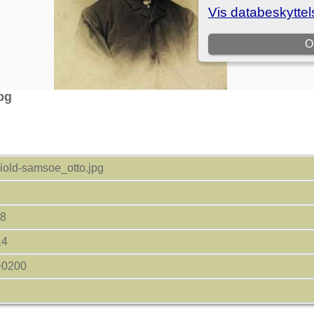
pg
iold-samsoe_otto.jpg
18
14
+0200