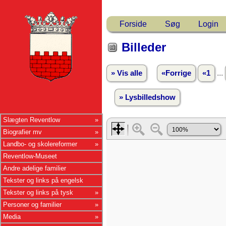
Forside
Søg
Login
Billeder
...
» Vis alle
«Forrige
«1
» Lysbilledshow
Slægten Reventlow
Biografier mv
Landbo- og skolereformer
Reventlow-Museet
Andre adelige familier
Tekster og links på engelsk
Tekster og links på tysk
Personer og familier
Media