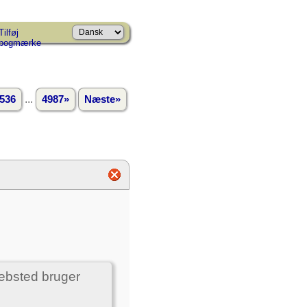
Tilføj
bogmærke
...
536
4987»
Næste»