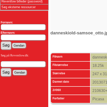
Reventlow billeder (password)
Søg eksterne ressourcer
Fornavn:
danneskiold-samsoe_otto.j
Efternavn:
Søg på Reventlow.dk:
Filnavn
dannesk
Filstørrelse
18.25k
Størrelse
247 x 3
Dannet dato
201307
2#060
210630
Forfatter
Picasa