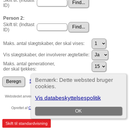
Skift til: (Indtast
ID)
Person 2:
Skift til: (Indtast
ID)
Maks. antal slægtskaber, der skal vises:
Vis slægtskaber, der involverer ægtefælle:
Maks. antal generationer,
der skal tjekkes:
Bemærk: Dette websted bruger
Søg efter andre forbindelser
cookies.
Webstedet anvender
The Next Generation of Genealogy Sitebuilding
v. 15.0,
Vis databeskyttelsespolitik
forfattet af Darrin Lythgoe © 2001-2026.
Oprettet af
Christian Ditlev Reventlow
. |
EU-persondataforordningen
.
OK
Template no. 7
Skift til standardvisning