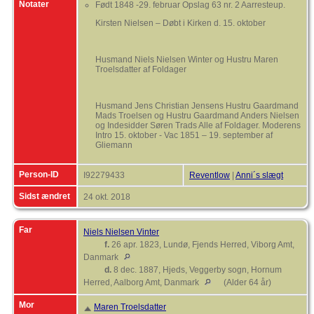
Notater
Født 1848 -29. februar Opslag 63 nr. 2 Aarresteup.
Kirsten Nielsen – Døbt i Kirken d. 15. oktober
Husmand Niels Nielsen Winter og Hustru Maren
Troelsdatter af Foldager
Husmand Jens Christian Jensens Hustru Gaardmand
Mads Troelsen og Hustru Gaardmand Anders Nielsen
og Indesidder Søren Trads Alle af Foldager. Moderens
Intro 15. oktober - Vac 1851 – 19. september af
Gliemann
Person-ID
I92279433
Reventlow
|
Anni´s slægt
Sidst ændret
24 okt. 2018
Far
Niels Nielsen Vinter
f.
26 apr. 1823, Lundø, Fjends Herred, Viborg Amt,
Danmark
d.
8 dec. 1887, Hjeds, Veggerby sogn, Hornum
Herred, Aalborg Amt, Danmark
(Alder 64 år)
Mor
Maren Troelsdatter