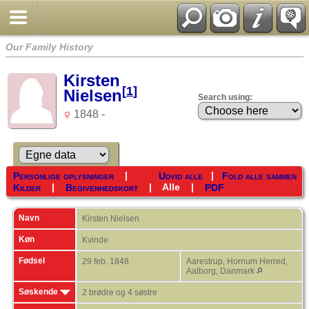
Our Family History
Kirsten
[
1
]
Nielsen
Search using:
1848 -
|
|
Personlige oplysninger
Udvid alle
Fold alle sammen
|
|
Alle
|
Kilder
Begivenhedskort
PDF
Navn
Kirsten
Nielsen
Køn
Kvinde
Fødsel
29 feb. 1848
Aarestrup, Hornum Herred,
Aalborg, Danmark
Søskende
2 brødre og 4 søstre