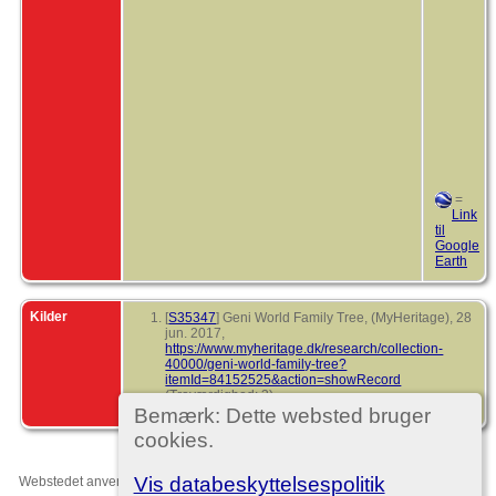
=
Link
til
Google
Earth
Kilder
[
S35347
] Geni World Family Tree, (MyHeritage), 28
jun. 2017,
https://www.myheritage.dk/research/collection-
40000/geni-world-family-tree?
itemId=84152525&action=showRecord
(Troværdighed: 3).
Tilføjet via en Record Match
Bemærk: Dette websted bruger
cookies.
Vis databeskyttelsespolitik
Webstedet anvender
The Next Generation of Genealogy Sitebuilding
v. 15.0,