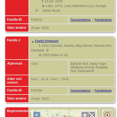
f.
12 jun. 1628
d.
4 dec. 1676, Lund, Malmöhus Len, Sverige
(Alder 48 år)
Familie-ID
F34316
Gruppeskema
|
Familietavle
Sidst ændret
25 jan. 2015
Familie 2
Frantz Pogwisch
f.
1612, Damsbo, Haarby, Båg Herred, Odense Amt,
Danmark
d.
1653 (Alder 41 år)
Ægteskab
1641
Egholm Slot, Sæby Sogn,
Voldborg Herred, Roskilde
Amt, Danmark
Alder ved
Hun: ~ 41 år - Han: ~ 29 år.
vielsen
Familie-ID
F29788
Gruppeskema
|
Familietavle
Sidst ændret
25 jan. 2015
Begivenhedskort
+
F