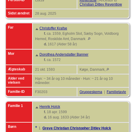
I5939
Reventlow
| Ancestor to
Christian Ditlev Reventlow
Sidst ændret
28 aug. 2025
Far
Christoffer Krafse
f.
ca. 1559, Egholm Slot, Sæby Sogn, Voldborg
Herred, Roskilde Amt, Danmark
d.
1617 (Alder 58 år)
Mor
Dorothea Andersdatter Banner
f.
ca. 1572
Ægteskab
21 okt. 1593
Køge, Danmark,
Alder ved
Han: ~ 34 år og 10 måneder - Hun: ~ 21 år og 10
vielsen
måneder.
Familie-ID
F30203
Gruppeskema
|
Familietavle
Familie 1
Henrik Holck
f.
18 apr. 1599
d.
16 aug. 1633 (Alder 34 år)
Børn
+
1.
Greve Christian Christopher Ditlev Holck