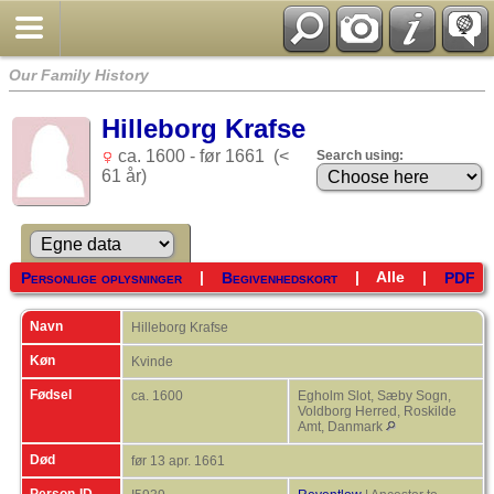
Our Family History
Hilleborg Krafse
ca. 1600 - før 1661 (<
Search using:
61 år)
|
|
Alle
|
Personlige oplysninger
Begivenhedskort
PDF
Navn
Hilleborg
Krafse
Køn
Kvinde
Fødsel
ca. 1600
Egholm Slot, Sæby Sogn,
Voldborg Herred, Roskilde
Amt, Danmark
Død
før 13 apr. 1661
Person-ID