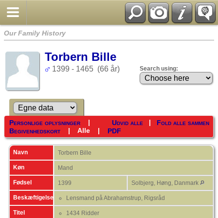
Our Family History
Torbern Bille
1399 - 1465 (66 år)
Search using:
|
|
Personlige oplysninger
Udvid alle
Fold alle sammen
|
Alle
|
Begivenhedskort
PDF
Navn
Torbern
Bille
Køn
Mand
Fødsel
1399
Solbjerg, Høng, Danmark
Beskæftigelse
Lensmand på Abrahamstrup, Rigsråd
Titel
1434 Ridder