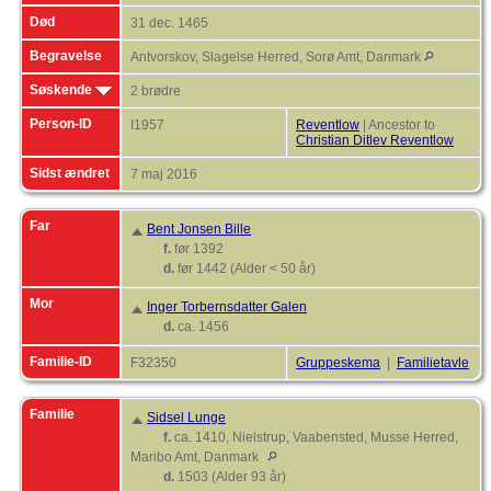
Død
31 dec. 1465
Begravelse
Antvorskov, Slagelse Herred, Sorø Amt, Danmark
Søskende
2 brødre
Person-ID
I1957
Reventlow
| Ancestor to
Christian Ditlev Reventlow
Sidst ændret
7 maj 2016
Far
Bent Jonsen Bille
f.
før 1392
d.
før 1442 (Alder < 50 år)
Mor
Inger Torbernsdatter Galen
d.
ca. 1456
Familie-ID
F32350
Gruppeskema
|
Familietavle
Familie
Sidsel Lunge
f.
ca. 1410, Nielstrup, Vaabensted, Musse Herred,
Maribo Amt, Danmark
d.
1503 (Alder 93 år)