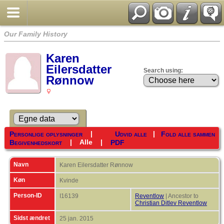
Our Family History
Karen
Eilersdatter
Search using:
Rønnow
|
|
Personlige oplysninger
Udvid alle
Fold alle sammen
|
Alle
|
Begivenhedskort
PDF
Navn
Karen Eilersdatter
Rønnow
Køn
Kvinde
Person-ID
I16139
Reventlow
| Ancestor to
Christian Ditlev Reventlow
Sidst ændret
25 jan. 2015