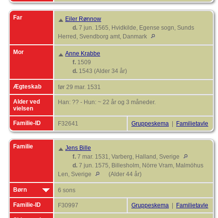
Far
Eiler Rønnow
d.
7 jun. 1565, Hvidkilde, Egense sogn, Sunds
Herred, Svendborg amt, Danmark
Mor
Anne Krabbe
f.
1509
d.
1543 (Alder 34 år)
Ægteskab
før 29 mar. 1531
Alder ved
Han: ?? - Hun: ~ 22 år og 3 måneder.
vielsen
Familie-ID
F32641
Gruppeskema
|
Familietavle
Familie
Jens Bille
f.
7 mar. 1531, Varberg, Halland, Sverige
d.
7 jun. 1575, Billesholm, Nörre Vram, Malmöhus
Len, Sverige
(Alder 44 år)
Børn
6 sons
Familie-ID
F30997
Gruppeskema
|
Familietavle