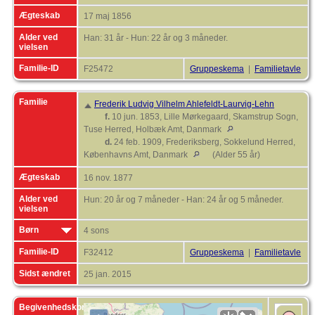
Ægteskab
17 maj 1856
Alder ved
Han: 31 år - Hun: 22 år og 3 måneder.
vielsen
Familie-ID
F25472
Gruppeskema
|
Familietavle
Familie
Frederik Ludvig Vilhelm Ahlefeldt-Laurvig-Lehn
f.
10 jun. 1853, Lille Mørkegaard, Skamstrup Sogn,
Tuse Herred, Holbæk Amt, Danmark
d.
24 feb. 1909, Frederiksberg, Sokkelund Herred,
Københavns Amt, Danmark
(Alder 55 år)
Ægteskab
16 nov. 1877
Alder ved
Hun: 20 år og 7 måneder - Han: 24 år og 5 måneder.
vielsen
Børn
4 sons
Familie-ID
F32412
Gruppeskema
|
Familietavle
Sidst ændret
25 jan. 2015
Begivenhedskort