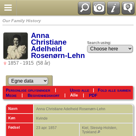
Our Family History
Anna
Christiane
Search using:
Adelheid
Rosenørn-Lehn
1857 - 1915 (58 år)
|
|
Personlige oplysninger
Udvid alle
Fold alle sammen
|
|
Alle
|
Medie
Begivenhedskort
PDF
Navn
Anna Christiane Adelheid
Rosenørn-Lehn
Køn
Kvinde
Fødsel
23 apr. 1857
Kiel, Slesvig-Holsten,
Tyskland