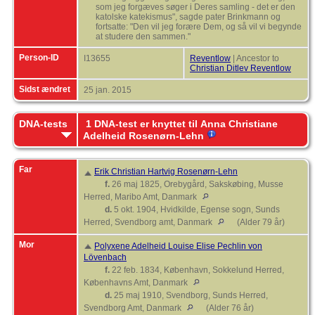
som jeg forgæves søger i Deres samling - det er den
katolske katekismus", sagde pater Brinkmann og
fortsatte: "Den vil jeg forære Dem, og så vil vi begynde
at studere den sammen."
Person-ID
I13655
Reventlow
| Ancestor to
Christian Ditlev Reventlow
Sidst ændret
25 jan. 2015
DNA-tests
1 DNA-test er knyttet til Anna Christiane
Adelheid Rosenørn-Lehn
Far
Erik Christian Hartvig Rosenørn-Lehn
f.
26 maj 1825, Orebygård, Sakskøbing, Musse
Herred, Maribo Amt, Danmark
d.
5 okt. 1904, Hvidkilde, Egense sogn, Sunds
Herred, Svendborg amt, Danmark
(Alder 79 år)
Mor
Polyxene Adelheid Louise Elise Pechlin von
Lövenbach
f.
22 feb. 1834, København, Sokkelund Herred,
Københavns Amt, Danmark
d.
25 maj 1910, Svendborg, Sunds Herred,
Svendborg Amt, Danmark
(Alder 76 år)