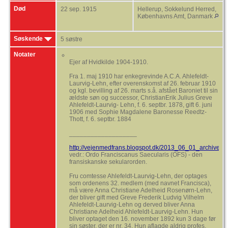
Død
22 sep. 1915
Hellerup, Sokkelund Herred,
Københavns Amt, Danmark
Søskende
5 søstre
Notater
Ejer af Hvidkilde 1904-1910.
Fra 1. maj 1910 har enkegrevinde A.C.A. Ahlefeldt-
Laurvig-Lehn, efter overenskomst af 26. februar 1910
og kgl. bevilling af 26. marts s.å. afstået Baroniet til sin
ældste søn og successor, ChristianErik Julius Greve
Ahlefeldt-Laurvig- Lehn, f. 6. septbr. 1878, gift 6. juni
1906 med Sophie Magdalene Baronesse Reedtz-
Thott, f. 6. septbr. 1884
___________________
http://vejenmedfrans.blogspot.dk/2013_06_01_archive.ht
vedr.: Ordo Franciscanus Saecularis (OFS) - den
fransiskanske sekularorden.
Fru comtesse Ahlefeldt-Laurvig-Lehn, der optages
som ordenens 32. medlem (med navnet Francisca),
må være Anna Christiane Adelheid Rosenørn-Lehn,
der bliver gift med Greve Frederik Ludvig Vilhelm
Ahlefeldt-Laurvig-Lehn og derved bliver Anna
Christiane Adelheid Ahlefeldt-Laurvig-Lehn. Hun
bliver optaget den 16. november 1892 kun 3 dage før
sin søster, der er nr. 34. Hun aflagde aldrig profes.