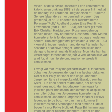
Vi ved, at de to søstre Rosenørn-Lehn konverterer til
katolicismen omkring 1888, så det passer fint med, at
de har søgt ind i ordenen i begyndelsen af 1890erne.
Senere følger deres mor dem ind i ordenen. Jeg
gætter på, at nr. 38 er deres mor Reichfreiherrin
Polyxene "Polly" Adelheid Louise Elise Pechlin von
Löwenbach (født 11. feb. 1834), der bliver gift med
Erik Christian Hartvig baron Rosenørn-Lehn og
derved bliver Polly baronesse Rosenørn-Lehn. Moren
konverterer to år før døtrene, men optages i ordenen
senere. Hun aflægger først profes den 3. februar 1903
- kun et år inden hendes mand dør,og 7 år inden hun
selv dør. For at blive optaget i ordenen skulle man
dengang have sin mands tilladelse. Mon ikke han har
været noget forbeholdende, når vi ved, at han ikke var
glad for, at hun i første omgang konverterede til
katolicismen.
I øvrigt var mor Polly meget nært knyttet til forfatteren
Johannes Jørgensen, der også var lægfranciskaner.
Det er mor Polly, der lader den unge Johannes
Jørgensen låne så meget katolsk litteratur, som han
lyster. Hun er en belæst ældre dame, der har sine
meningers mod. Hun introducerer ham også for
jesuitten pater Brinkmann, der kommer til at spille en
stor rolle i Johannes Jørgensens konvertering til
katolicismen. Johannes Jørgensen fortæller i sit livs
legendes fjerde bog, hvordan han ankommer til
jesuitternes hus i Stenosgade med armene fulde af
bøger fra mor Pollys bibliotek. Pater Brinkmann tager
imod og kigger bøgerne igennem. "Der er en bog,