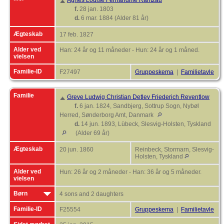
Agnes Louise Fernandine Rantzau
f.
28 jan. 1803
d.
6 mar. 1884 (Alder 81 år)
Ægteskab
17 feb. 1827
Alder ved
Han: 24 år og 11 måneder - Hun: 24 år og 1 måned.
vielsen
Familie-ID
F27497
Gruppeskema
|
Familietavle
Familie
Greve Ludwig Christian Detlev Friederich Reventlow
f.
6 jan. 1824, Sandbjerg, Sottrup Sogn, Nybøl
Herred, Sønderborg Amt, Danmark
d.
14 jun. 1893, Lübeck, Slesvig-Holsten, Tyskland
(Alder 69 år)
Ægteskab
20 jun. 1860
Reinbeck, Stormarn, Slesvig-
Holsten, Tyskland
Alder ved
Hun: 26 år og 2 måneder - Han: 36 år og 5 måneder.
vielsen
Børn
4 sons and 2 daughters
Familie-ID
F25554
Gruppeskema
|
Familietavle