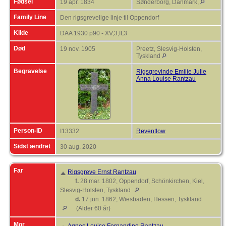
Fødsel
19 apr. 1834
Sønderborg, Danmark,
Family Line
Den rigsgrevelige linje til Oppendorf
Kilde
DAA 1930 p90 - XV,3,II,3
Død
19 nov. 1905
Preetz, Slesvig-Holsten,
Tyskland
Begravelse
Rigsgrevinde Emilie Julie
Anna Louise Rantzau
Person-ID
I13332
Reventlow
Sidst ændret
30 aug. 2020
Far
Rigsgreve Ernst Rantzau
f.
28 mar. 1802, Oppendorf, Schönkirchen, Kiel,
Slesvig-Holsten, Tyskland
d.
17 jun. 1862, Wiesbaden, Hessen, Tyskland
(Alder 60 år)
Mor