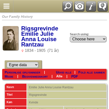
Our Family History
Rigsgrevinde
Emilie Julie
Search using:
Anna Louise
Rantzau
1834 - 1905 (71 år)
|
|
Personlige oplysninger
Udvid alle
Fold alle sammen
|
|
Alle
|
Medie
Begivenhedskort
PDF
Navn
Emilie Julie Anna Louise
Rantzau
Titel
Rigsgrevinde
Køn
Kvinde