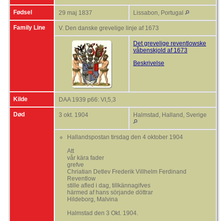
Fødsel
29 maj 1837
Lissabon, Portugal
Family Line
V. Den danske grevelige linje af 1673
Det grevelige reventlowske
våbenskjold af 1673
Beskrivelse
Kilde
DAA 1939 p66: VI,5,3
Død
3 okt. 1904
Halmstad, Halland, Sverige
Hallandspostan tirsdag den 4 oktober 1904
Att
vår kära fader
grefve
Chriatian Detlev Frederik Villhelm Ferdinand
Reventlow
stille afled i dag, tillkännagifves
härmed af hans sörjande döttrar
Hildeborg, Malvina
Halmstad den 3 Okt. 1904.