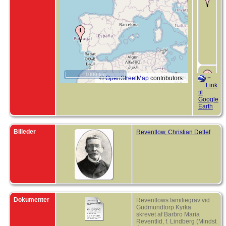
K
H
J
R
1
D
Ö
S
S
B
1000 km
©
OpenStreetMap
contributors.
=
K
Link
M
til
F
Google
R
Earth
3
U
K
S
Billeder
Reventlow, Christian Detlef
S
D
1
H
H
S
B
Dokumenter
Reventlows familiegrav vid
6
Gudmundtorp Kyrka
G
skrevet af Barbro Maria
S
Reventlid, f. Lindberg (Mindst
S