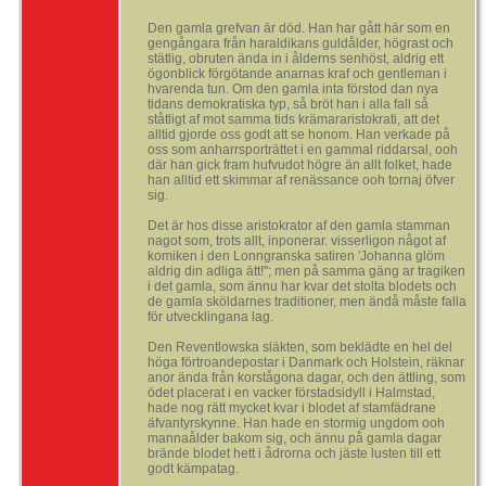
Den gamla grefvan är död. Han har gått här som en
gengångara från haraldikans guldålder, högrast och
stätlig, obruten ända in i ålderns senhöst, aldrig ett
ögonblick förgötande anarnas kraf och gentleman i
hvarenda tun. Om den gamla inta förstod dan nya
tidans demokratiska typ, så bröt han i alla fall så
ståtligt af mot samma tids krämararistokrati, att det
alltid gjorde oss godt att se honom. Han verkade på
oss som anharrsporträttet i en gammal riddarsal, ooh
där han gick fram hufvudot högre än allt folket, hade
han alltid ett skimmar af renässance ooh tornaj öfver
sig.
Det är hos disse aristokrator af den gamla stamman
nagot som, trots allt, inponerar. visserligon något af
komiken i den Lonngranska satiren 'Johanna glöm
aldrig din adliga ätt!"; men på samma gäng ar tragiken
i det gamla, som ännu har kvar det stolta blodets och
de gamla sköldarnes traditioner, men ändå måste falla
för utvecklingana lag.
Den Reventlowska släkten, som beklädte en hel del
höga förtroandepostar i Danmark och Holstein, räknar
anor ända från korstågona dagar, och den ättling, som
ödet placerat i en vacker förstadsidyll i Halmstad,
hade nog rätt mycket kvar i blodet af stamfädrane
äfvantyrskynne. Han hade en stormig ungdom ooh
mannaålder bakom sig, och ännu på gamla dagar
brände blodet hett i ådrorna och jäste lusten till ett
godt kämpatag.