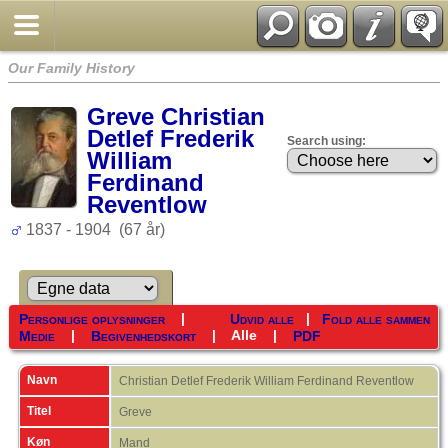
Our Family History
Greve Christian
Detlef Frederik
Search using:
William
Ferdinand
Reventlow
1837 - 1904 (67 år)
|
|
Personlige oplysninger
Udvid alle
Fold alle sammen
|
|
Alle
|
Medie
Begivenhedskort
PDF
Navn
Christian Detlef Frederik William Ferdinand
Reventlow
Titel
Greve
Køn
Mand