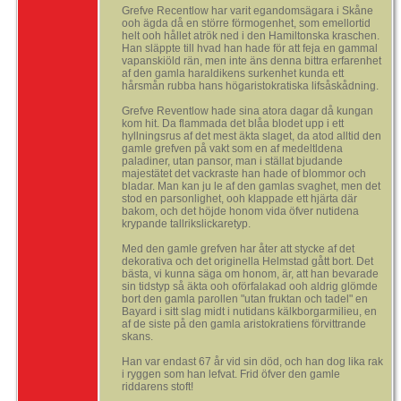
Grefve Recentlow har varit egandomsägara i Skåne
ooh ägda då en större förmogenhet, som emellortid
helt ooh hållet atrök ned i den Hamiltonska kraschen.
Han släppte till hvad han hade för att feja en gammal
vapanskiöld rän, men inte äns denna bittra erfarenhet
af den gamla haraldikens surkenhet kunda ett
hårsmån rubba hans högaristokratiska lifsåskådning.
Grefve Reventlow hade sina atora dagar då kungan
kom hit. Da flammada det blåa blodet upp i ett
hyllningsrus af det mest äkta slaget, da atod alltid den
gamle grefven på vakt som en af medeltldena
paladiner, utan pansor, man i ställat bjudande
majestätet det vackraste han hade of blommor och
bladar. Man kan ju le af den gamlas svaghet, men det
stod en parsonlighet, ooh klappade ett hjärta där
bakom, och det höjde honom vida öfver nutidena
krypande tallrikslickaretyp.
Med den gamle grefven har åter att stycke af det
dekorativa och det originella Helmstad gått bort. Det
bästa, vi kunna säga om honom, är, att han bevarade
sin tidstyp så äkta ooh oförfalakad ooh aldrig glömde
bort den gamla parollen "utan fruktan och tadel" en
Bayard i sitt slag midt i nutidans kälkborgarmilieu, en
af de siste på den gamla aristokratiens förvittrande
skans.
Han var endast 67 år vid sin död, och han dog lika rak
i ryggen som han lefvat. Frid öfver den gamle
riddarens stoft!