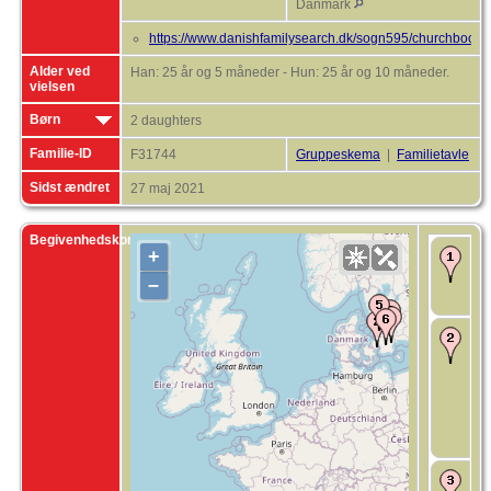
Danmark
https://www.danishfamilysearch.dk/sogn595/churchboo
Alder ved
Han: 25 år og 5 måneder - Hun: 25 år og 10 måneder.
vielsen
Børn
2 daughters
Familie-ID
F31744
Gruppeskema
|
Familietavle
Sidst ændret
27 maj 2021
Begivenhedskort
+
F
m
–
L
P
Æ
1
G
K
S
H
K
A
B