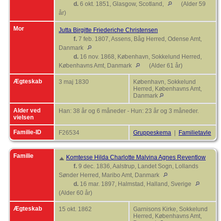
d.
6 okt. 1851, Glasgow, Scotland,
(Alder 59
år)
Mor
Jutta Birgitte Friederiche Christensen
f.
7 feb. 1807, Assens, Båg Herred, Odense Amt,
Danmark
d.
16 nov. 1868, København, Sokkelund Herred,
Københavns Amt, Danmark
(Alder 61 år)
Ægteskab
3 maj 1830
København, Sokkelund
Herred, Københavns Amt,
Danmark
Alder ved
Han: 38 år og 6 måneder - Hun: 23 år og 3 måneder.
vielsen
Familie-ID
F26534
Gruppeskema
|
Familietavle
Familie
Komtesse Hilda Charlotte Malvina Agnes Reventlow
f.
9 dec. 1836, Aalstrup, Landet Sogn, Lollands
Sønder Herred, Maribo Amt, Danmark
d.
16 mar. 1897, Halmstad, Halland, Sverige
(Alder 60 år)
Ægteskab
15 okt. 1862
Garnisons Kirke, Sokkelund
Herred, Københavns Amt,