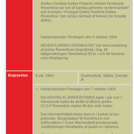
Grefve Christian Detlev Frederik Vilhelm Ferdinand
Reventlow var son af danska geheime cenferenarådet
och envoyén i Portugal Grefve Frederik Detlew
Reventlow. Han sörjas närmast af tvenne här bosatta
döttrar.
Hallandspostan Torsdagen den 6 oktober 1904
REVENTLOWSKA STERBHUSET har med anledning
af grefve Reventlows begrafning i dag, till
fattiginrätningen öfverlämnat 50 kr. i och för hjonens
extra förplägning
Begravelse
6 okt. 1904
Gudmuntorp, Skåne, Sverige
Hallandspostan Fredagen den 7 oktober 1904
EN HÖGTIDLIG JDRDFÄSTNING ägde i går rum 1
härvarande kyrka da stoftet af aflidne grefve
Ch.D.F.Reventlow vigdes till den siste hvilan.
Den blomsterhöljda kistan bars in i kyrkan af sex
polismän. Borgmästare W.Tornéhie1m och
tullförvaltere C.F.von Wachenfeldt prestaverade.
Jordfästningen förrättadee af pastor d:r Vellerius.