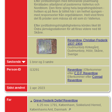
Efter jordfästningen med tillhörande psalmsång
förrättades altartjänst af pastorerna Vallerlus och
Nordblom. Den förre sjöng hela begrafningsbönen -
hvilken ej på flere år blifvit här i sin helhet sjungen -
med responsorier från orgelläktaren. Helt visst finns
det få präster som mässa så väl som d:r Vallerius.
Efter jordfästningshögtidligheterna kördes liket till
Östra järnvägsstationen för att föras videre ned till
Skåne.
Reventlow, Christian Frederik
1837-1904
Gudmuntorp Kirkegård,
Gudmuntorp, Höör, Skåne,
Sverige
Søskende
1 bror og 3 søstre
Person-ID
I13291
Reventlow
| Efterkommer
efter
C.D.F. Reventlow
,
Efterkommer efter
Conrad
Reventlow
Sidst ændret
1 apr. 2023
Far
Greve Frederik Detlef Reventlow
f.
25 nov. 1791, København, Sokkelund Herred,
Københavns Amt, Danmark