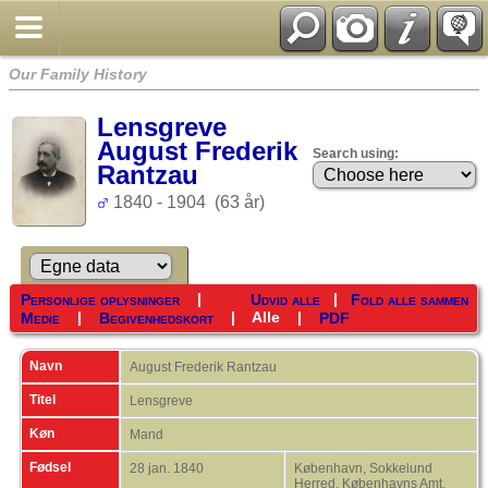
Our Family History
Lensgreve
August Frederik
Search using:
Rantzau
1840 - 1904 (63 år)
|
|
Personlige oplysninger
Udvid alle
Fold alle sammen
|
|
Alle
|
Medie
Begivenhedskort
PDF
Navn
August Frederik
Rantzau
Titel
Lensgreve
Køn
Mand
Fødsel
28 jan. 1840
København, Sokkelund
Herred, Københavns Amt,