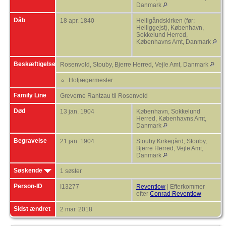
Danmark
Dåb
18 apr. 1840
Helligåndskirken (før:
Helliggejst), København,
Sokkelund Herred,
Københavns Amt, Danmark
Beskæftigelse
Rosenvold, Stouby, Bjerre Herred, Vejle Amt, Danmark
Hofjægermester
Family Line
Greverne Rantzau til Rosenvold
Død
13 jan. 1904
København, Sokkelund
Herred, Københavns Amt,
Danmark
Begravelse
21 jan. 1904
Stouby Kirkegård, Stouby,
Bjerre Herred, Vejle Amt,
Danmark
Søskende
1 søster
Person-ID
I13277
Reventlow
| Efterkommer
efter
Conrad Reventlow
Sidst ændret
2 mar. 2018