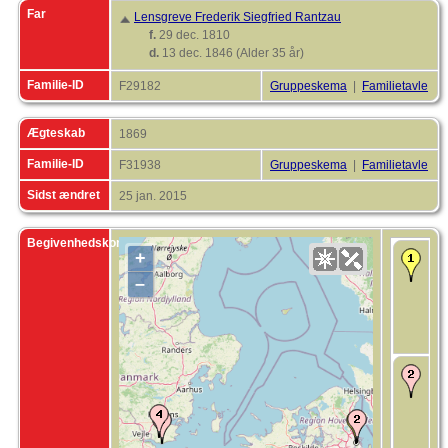
Far
Lensgreve Frederik Siegfried Rantzau
f.
29 dec. 1810
d.
13 dec. 1846 (Alder 35 år)
Familie-ID
F29182
Gruppeskema
|
Familietavle
Ægteskab
1869
Familie-ID
F31938
Gruppeskema
|
Familietavle
Sidst ændret
25 jan. 2015
Begivenhedskort
+
F
1
–
K
S
H
K
A
D
1
H
(
K
S