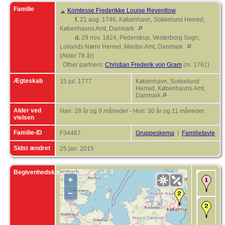
Familie
Komtesse Frederikke Louise Reventlow
f.
21 aug. 1746, København, Sokkelund Herred,
Københavns Amt, Danmark
d.
29 nov. 1824, Pederstrup, Vesterborg Sogn,
Lollands Nørre Herred, Maribo Amt, Danmark
(Alder 78 år)
Other partners:
Christian Frederik von Gram
(m. 1761)
Ægteskab
15 jul. 1777
København, Sokkelund
Herred, Københavns Amt,
Danmark
Alder ved
Han: 28 år og 9 måneder - Hun: 30 år og 11 måneder.
vielsen
Familie-ID
F34467
Gruppeskema
|
Familietavle
Sidst ændret
25 jan. 2015
Begivenhedskort
+
F
–
Æ
S
D