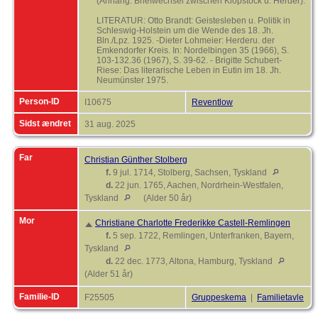
(Anhang: Briefwechsel zwischen Klopstock u. Herder).
LITERATUR: Otto Brandt: Geistesleben u. Politik in
Schleswig-Holstein um die Wende des 18. Jh.
Bln./Lpz. 1925. -Dieter Lohmeier: Herderu. der
Emkendorfer Kreis. In: Nordelbingen 35 (1966), S.
103-132.36 (1967), S. 39-62. - Brigitte Schubert-
Riese: Das literarische Leben in Eutin im 18. Jh.
Neumünster 1975.
Person-ID
I10675
Reventlow
Sidst ændret
31 aug. 2025
Far
Christian Günther Stolberg
f.
9 jul. 1714, Stolberg, Sachsen, Tyskland
d.
22 jun. 1765, Aachen, Nordrhein-Westfalen,
Tyskland
(Alder 50 år)
Mor
Christiane Charlotte Frederikke Castell-Remlingen
f.
5 sep. 1722, Remlingen, Unterfranken, Bayern,
Tyskland
d.
22 dec. 1773, Altona, Hamburg, Tyskland
(Alder 51 år)
Familie-ID
F25505
Gruppeskema
|
Familietavle