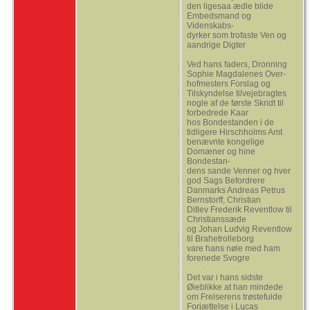
den ligesaa ædle blide
Embedsmand og
Videnskabs-
dyrker som trofaste Ven og
aandrige Digter
Ved hans faders, Dronning
Sophie Magdalenes Over-
hofmesters Forslag og
Tilskyndelse tilvejebragtes
nogle af de første Skridt til
forbedrede Kaar
hos Bondestanden i de
tidligere Hirschholms Amt
benævnte kongelige
Domæner og hine
Bondestan-
dens sande Venner og hver
god Sags Befordrere
Danmarks Andreas Petrus
Bernstorff, Christian
Ditlev Frederik Reventlow til
Christianssæde
og Johan Ludvig Reventlow
til Brahetrolleborg
vare hans nøie med ham
forenede Svogre
Det var i hans sidste
Øieblikke at han mindede
om Frelserens trøstefulde
Forjættelse i Lucas