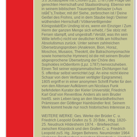
S.s Schauspiele mit Chören (Lpz. 1787) die Frage der
gerechten Herrschaft und Staatsordnung. Ebenso wie
in seinem biblischen Trauerspiel Belsazer (»Aus
istâ€˜s,Treiber, mit dir! Siehe, zerbrochen ist / Deine
Geißel des Frohns, und in dem Staube liegt / Deiner
wüthenden Herrschaft / Völkervertilgender
Königsstab!Ein Unding ist es, wenn ein Einziger / Zum
Herrn der ganzen Menge sich erhebt, / Sie stolz mit
Fersen stampft, und ungestraft / Verübt, was ihn sein
Wille lehrt!«) nicht vor deutlicher Kritik am höfischen
Absolutismus zurück. Unter seinen zahlreichen
Übersetzungsproben (Anakreon, Bion, Horaz,
Moschos, Musaios, Theokrit, die Batrachomyomachie
sowie homerische Hymnen) ist die mit seinem Bruder
abgesprochene Übersetzung der Chöre des
Sophokles inOdenform (Lpz. 1787) hervorzuheben.
Einen Teil seiner epigrammatischen Dichtungen hat
S. offenbar selbst vernichtet (vgl. An eine nicht kleine
Schaar von dem Verfasser vertilgter Epigramme).
1805 ergriff er in einer anonymen Schrift Partei für den
von den Altonaer Aufklärern um Nicolaus Funk
befehdeten Kurator der Kieler Universität, Friedrich
Karl Graf von Reventlow. Anders als sein Bruder
hieltS. sein Leben lang an den literarästhetischen
Prämissen der Göttinger Hainbündler fest. Seinem
Werk kommt heute nur noch historisches Interesse zu.
WEITERE WERKE: Ges. Werke der Brüder C. u.
Friedrich Leopold Grafen zu S. 20 Bde., Hbg. 1820-
25. Neudruck Hildesheim 1974. - Briefwechsel.
zwischen Klopstock und den Grafen C. u. Friedrich
Leopold zuS. Hg. Jürgen Behrens. Neumünster 1964