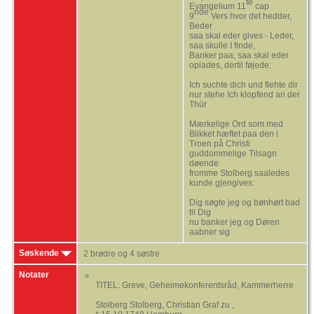
te
Evangelium 11
cap
nde
9
Vers hvor det hedder,
Beder
saa skal eder gives - Leder,
saa skulle I finde,
Banker paa, saa skal eder
oplades, dertil føjede:
Ich suchte dich und flehte dir
nur stehe Ich klopfend an der
Thür
Mærkelige Ord som med
Blikket hæftet paa den i
Troen på Christi
guddommelige Tilsagn
døende
fromme Stolberg saaledes
kunde gjengives:
Dig søgte jeg og bønhørt bad
til Dig
nu banker jeg og Døren
aabner sig
Søskende
2 brødre og 4 søstre
Notater
TITEL: Greve, Geheimekonferentsråd, Kammerherre
Stolberg Stolberg, Christian Graf zu ,