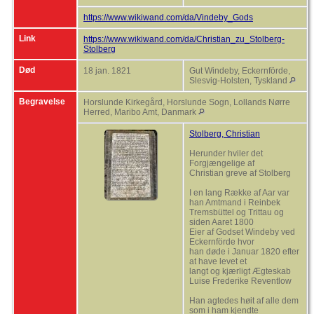
https://www.wikiwand.com/da/Vindeby_Gods
Link
https://www.wikiwand.com/da/Christian_zu_Stolberg-
Stolberg
Død
18 jan. 1821
Gut Windeby, Eckernförde,
Slesvig-Holsten, Tyskland
Begravelse
Horslunde Kirkegård, Horslunde Sogn, Lollands Nørre
Herred, Maribo Amt, Danmark
Stolberg, Christian
Herunder hviler det
Forgjængelige af
Christian greve af Stolberg
I en lang Række af Aar var
han Amtmand i Reinbek
Tremsbüttel og Trittau og
siden Aaret 1800
Eier af Godset Windeby ved
Eckernförde hvor
han døde i Januar 1820 efter
at have levet et
langt og kjærligt Ægteskab
Luise Frederike Reventlow
Han agtedes høit af alle dem
som i ham kjendte