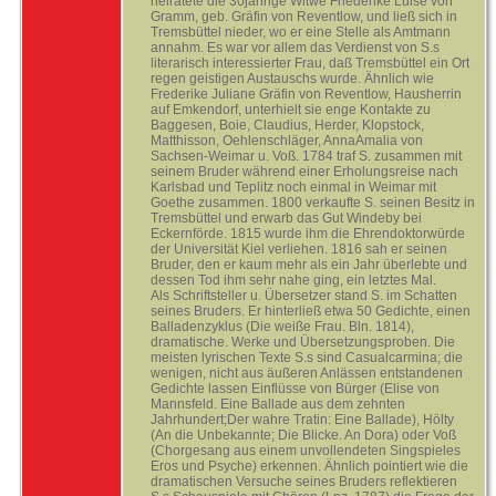
heiratete die 30jährige Witwe Friederike Luise von
Gramm, geb. Gräfin von Reventlow, und ließ sich in
Tremsbüttel nieder, wo er eine Stelle als Amtmann
annahm. Es war vor allem das Verdienst von S.s
literarisch interessierter Frau, daß Tremsbüttel ein Ort
regen geistigen Austauschs wurde. Ähnlich wie
Frederike Juliane Gräfin von Reventlow, Hausherrin
auf Emkendorf, unterhielt sie enge Kontakte zu
Baggesen, Boie, Claudius, Herder, Klopstock,
Matthisson, Oehlenschläger, AnnaAmalia von
Sachsen-Weimar u. Voß. 1784 traf S. zusammen mit
seinem Bruder während einer Erholungsreise nach
Karlsbad und Teplitz noch einmal in Weimar mit
Goethe zusammen. 1800 verkaufte S. seinen Besitz in
Tremsbüttel und erwarb das Gut Windeby bei
Eckernförde. 1815 wurde ihm die Ehrendoktorwürde
der Universität Kiel verliehen. 1816 sah er seinen
Bruder, den er kaum mehr als ein Jahr überlebte und
dessen Tod ihm sehr nahe ging, ein letztes Mal.
Als Schriftsteller u. Übersetzer stand S. im Schatten
seines Bruders. Er hinterließ etwa 50 Gedichte, einen
Balladenzyklus (Die weiße Frau. Bln. 1814),
dramatische. Werke und Übersetzungsproben. Die
meisten lyrischen Texte S.s sind Casualcarmina; die
wenigen, nicht aus äußeren Anlässen entstandenen
Gedichte lassen Einflüsse von Bürger (Elise von
Mannsfeld. Eine Ballade aus dem zehnten
Jahrhundert;Der wahre Tratin: Eine Ballade), Hölty
(An die Unbekannte; Die Blicke. An Dora) oder Voß
(Chorgesang aus einem unvollendeten Singspieles
Eros und Psyche) erkennen. Ähnlich pointiert wie die
dramatischen Versuche seines Bruders reflektieren