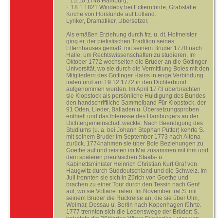
* 15.10.1748 Hamburg,
+ 18.1.1821 Windeby bei Eckernförde; Grabstätte:
Kirche von Horslunde auf Lolland.
Lyriker, Dramatiker, Übersetzer.
Als emäßen Erziehung durch frz. u. dt. Hofmeister
ging er, der pietistischen Tradition seines
Elternhauses gemäß, mit seinem Bruder 1770 nach
Halle, um Rechtswissenschaften zu studieren. Im
Oktober 1772 wechselten die Brüder an die Göttinger
Universität, wo sie durch die Vermittlung Boies mit den
Mitgliedern des Göttinger Hains in enge Verbindung
traten und am 19.12.1772 in den Dichterbund
aufgenommen wurden. Im April 1773 überbrachten
sie Klopstock als persönliche Huldigung des Bundes
den handschriftliche Sammelband Für Klopstock, der
91 Oden, Lieder, Balladen u. Übersetzungsproben
enthielt und das Interesse des Hamburgers an der
Dichtergemeinschaft weckte. Nach Beendigung des
Studiums (u. a. bei Johann Stephan Pütter) kehrte S.
mit seinem Bruder im September 1773 nach Altona
zurück. 1774nahmen sie über Boie Beziehungen zu
Goethe auf und reisten im Mai zusammen mit ihm und
dem späteren preußischen Staats- u.
Kabinettsminister Heinrich Christian Kurt Graf von
Haugwitz durch Süddeutschland und die Schweiz. Im
Juli trennten sie sich in Zürich von Goethe und
brachen zu einer Tour durch den Tessin nach Genf
auf, wo sie Voltaire trafen. Im November trat S. mit
seinem Bruder die Rückreise an, die sie über Ulm,
Weimar, Dessau u. Berlin nach Kopenhagen führte.
1777 trennten sich die Lebenswege der Brüder: S.