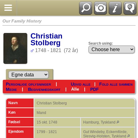
Our Family History
Christian
Stolberg
Search using:
1748 - 1821 (72 år)
|
|
Personlige oplysninger
Udvid alle
Fold alle sammen
|
|
Alle
|
Medie
Begivenhedskort
PDF
Navn
Christian
Stolberg
Køn
Mand
Fødsel
15 okt. 1748
Hamburg, Tyskland
Ejendom
1799 - 1821
Gut Windeby, Eckernförde,
Slesvig-Holsten, Tyskland