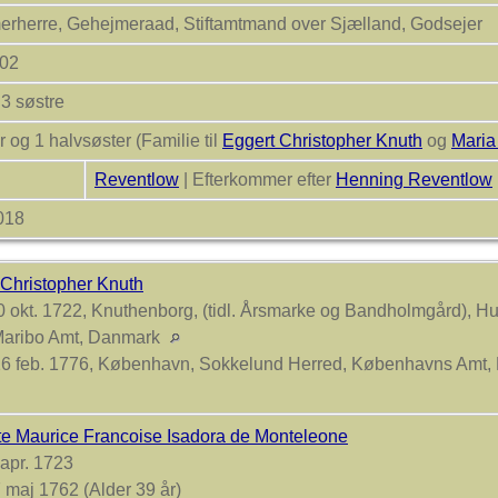
rherre, Gehejmeraad, Stiftamtmand over Sjælland, Godsejer
802
 3 søstre
r og 1 halvsøster (Familie til
Eggert Christopher Knuth
og
Maria
Reventlow
| Efterkommer efter
Henning Reventlow
2018
 Christopher Knuth
 okt. 1722, Knuthenborg, (tidl. Årsmarke og Bandholmgård), 
Maribo Amt, Danmark
6 feb. 1776, København, Sokkelund Herred, Københavns Amt
te Maurice Francoise Isadora de Monteleone
apr. 1723
 maj 1762 (Alder 39 år)