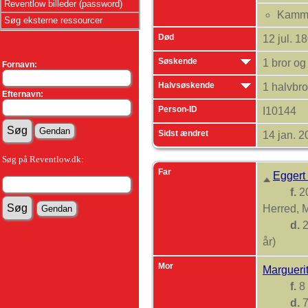
Reventlow billeder (password)
Kamme
Søg eksterne ressourcer
Død
12 jul. 1
Søskende
1 bror og
Fornavn:
Halvsøskende
1 halvbro
Efternavn:
Person-ID
I10144
Sidst ændret
14 jan. 
Søg på Reventlow.dk:
Far
Eggert
f.
20
Herred, 
d.
2
år)
Mor
Margueri
f.
8 
d.
7