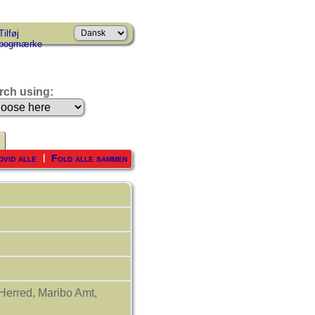
Tilføj
bogmærke
rch using:
dvid alle
Fold alle sammen
|
Herred, Maribo Amt,