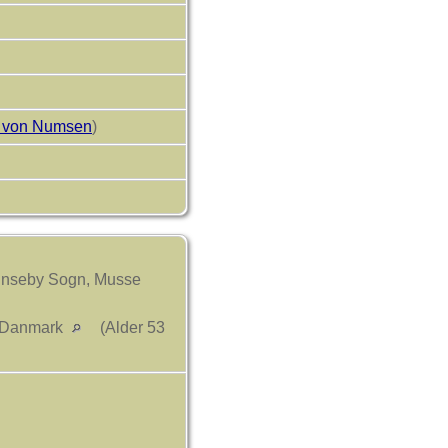
 von Numsen
)
Hunseby Sogn, Musse
, Danmark
(Alder 53