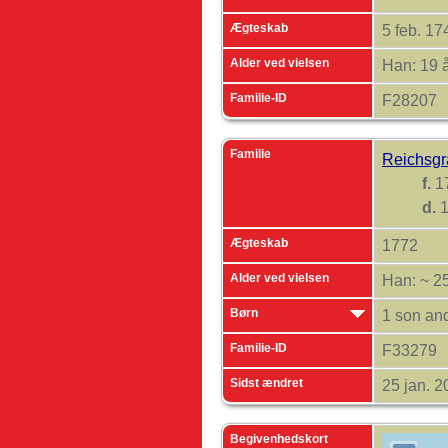
Ægteskab
5 feb. 1
Alder ved vielsen
Han: 19 
Familie-ID
F28207
Familie
Reichsgr
f.
1
d.
1
Ægteskab
1772
Alder ved vielsen
Han: ~ 25
Børn
1 son an
Familie-ID
F33279
Sidst ændret
25 jan. 
Begivenhedskort