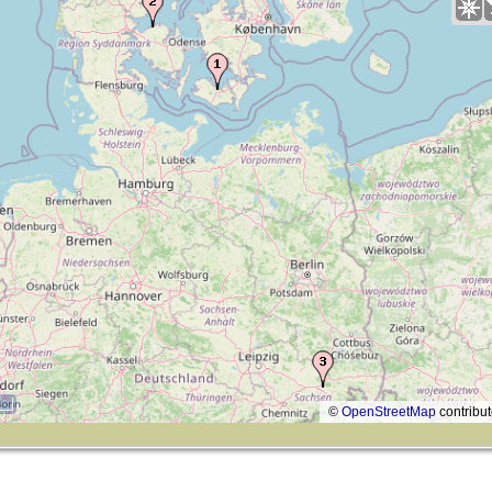
©
OpenStreetMap
contribut