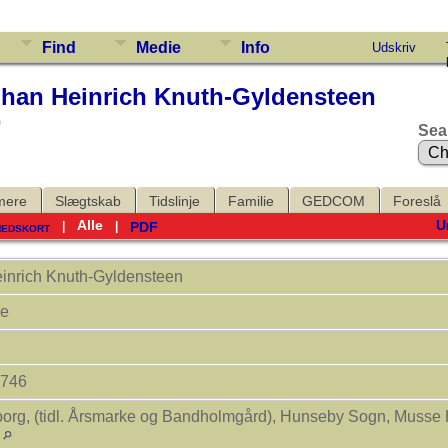
Find
Medie
Info
Udskriv
han Heinrich Knuth-Gyldensteen
)
Sea
mere
Slægtskab
Tidslinje
Familie
GEDCOM
Foreslå
Alle
U
hedskort
PDF
|
|
inrich
Knuth-Gyldensteen
ve
1746
org, (tidl. Årsmarke og Bandholmgård), Hunseby Sogn, Musse 
k