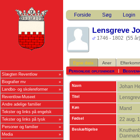
Forside
Søg
Login
Lensgreve Jo
1746 - 1802 (55 år
Egne data
Aner
Efterkom
Personlige oplysninger
Begiven
|
Slægten Reventlow
Biografier mv
Navn
Johan He
Landbo- og skolereformer
Titel
Reventlow-Museet
Lensgre
Andre adelige familier
Køn
Mand
Tekster og links på engelsk
Fødsel
22 aug. 
Tekster og links på tysk
Personer og familier
Beskæftigelse
Knuthenb
Media
Danmar