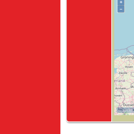
+
–
100 km