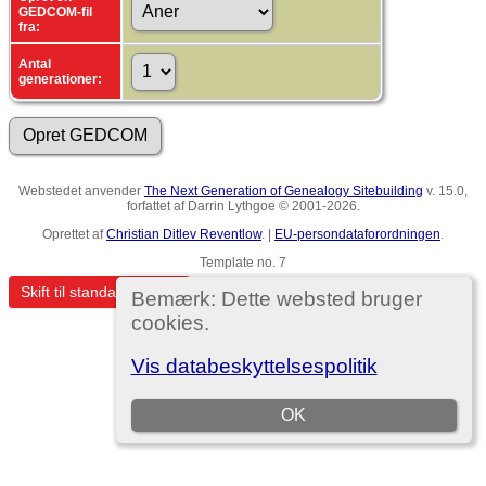
GEDCOM-fil
fra:
Antal
generationer:
Webstedet anvender
The Next Generation of Genealogy Sitebuilding
v. 15.0,
forfattet af Darrin Lythgoe © 2001-2026.
Oprettet af
Christian Ditlev Reventlow
. |
EU-persondataforordningen
.
Template no. 7
Skift til standardvisning
Bemærk: Dette websted bruger
cookies.
Vis databeskyttelsespolitik
OK