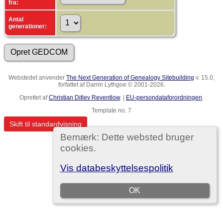
fra:
Antal
generationer:
Webstedet anvender
The Next Generation of Genealogy Sitebuilding
v. 15.0,
forfattet af Darrin Lythgoe © 2001-2026.
Oprettet af
Christian Ditlev Reventlow
. |
EU-persondataforordningen
.
Template no. 7
Skift til standardvisning
Bemærk: Dette websted bruger
cookies.
Vis databeskyttelsespolitik
OK