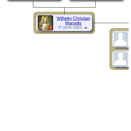
Wilhelm Christian
Marselis
(1645-1683)