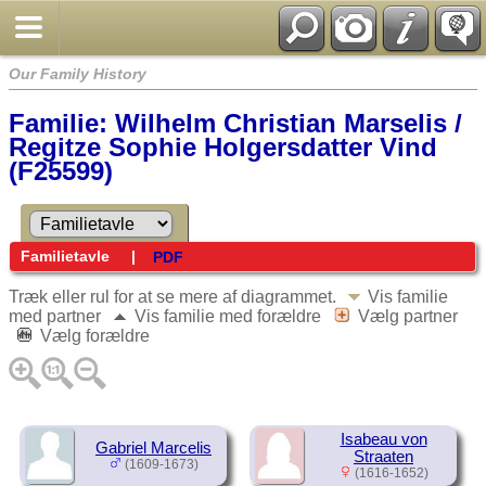
Our Family History
Familie: Wilhelm Christian Marselis /
Regitze Sophie Holgersdatter Vind
(F25599)
Familietavle
|
PDF
Træk eller rul for at se mere af diagrammet.
Vis familie
med partner
Vis familie med forældre
Vælg partner
Vælg forældre
Isabeau von
Gabriel Marcelis
Straaten
(1609-1673)
(1616-1652)