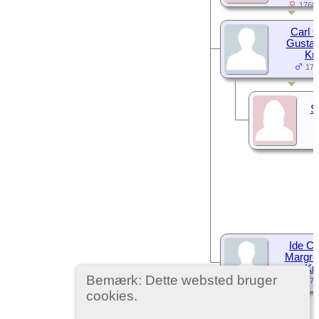
1760-
Carl 
Gustav
Kn
176
S
Ide Ch
Margre
Kn
Bemærk: Dette websted bruger
177
cookies.