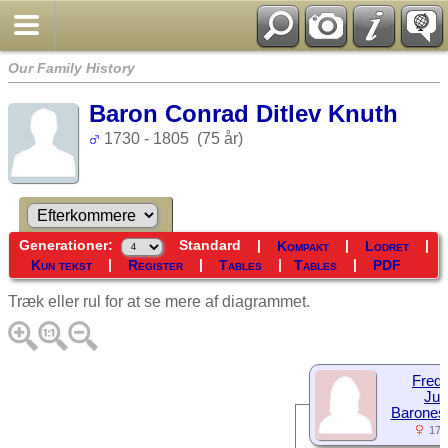
Our Family History
Baron Conrad Ditlev Knuth
1730 - 1805 (75 år)
Generationer:
Standard
|
|
|
Kompakt
Lodret
|
|
|
|
Kun tekst
Register
Tables
Tables
PDF
Træk eller rul for at se mere af diagrammet.
Frede
Jul
Barones
175