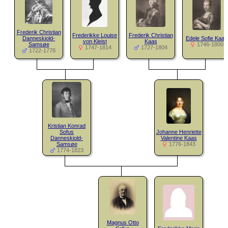
Frederik Christian
Frederikke Louise
Frederik Christian
Danneskiold-
Edele Sofie Kaas
von Kleist
Kaas
Samsøe
1746-1800
1747-1814
1727-1804
1722-1778
Kristian Konrad
Sofus
Johanne Henriette
Danneskiold-
Valentine Kaas
Samsøe
1776-1843
1774-1823
Magnus Otto