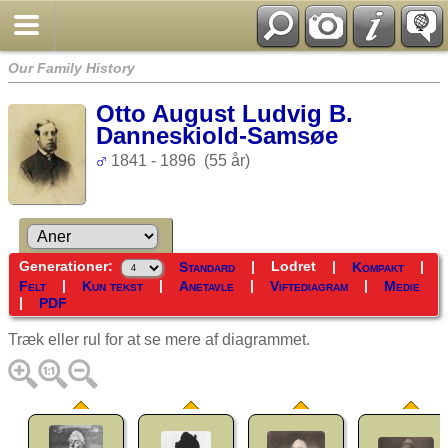
Our Family History
Otto August Ludvig B.
Danneskiold-Samsøe
1841 - 1896 (55 år)
Generationer:
|
Lodret
|
|
Standard
Kompakt
|
|
|
|
Felt
Kun tekst
Anetavle
Viftediagram
Medie
|
PDF
Træk eller rul for at se mere af diagrammet.