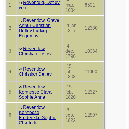
Revenfeld, Detlev
1
mar.
I8501
von
1684
Reventlow, Greve
Arthur Christian
4 jan.
2
I12380
Detlev Ludvig
1817
Eugenius
4
Reventlow,
3
dec.
I10034
Christian Detlev
1796
15
Reventlow,
4
jul.
I11400
Christian Detlev
1803
Reventlow,
15
5
Komtesse Clara
feb.
I12327
Sophie Anna
1820
Reventlow,
6
Komtesse
6
sep.
I12897
Frederikke Sophie
1822
Charlotte