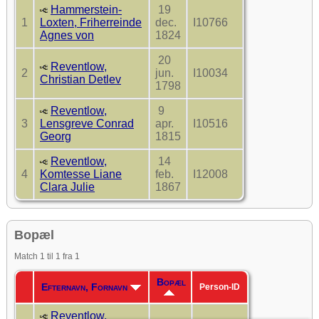
Hammerstein-
19
1
Loxten, Friherreinde
dec.
I10766
Agnes von
1824
20
Reventlow,
2
jun.
I10034
Christian Detlev
1798
Reventlow,
9
3
Lensgreve Conrad
apr.
I10516
Georg
1815
Reventlow,
14
4
Komtesse Liane
feb.
I12008
Clara Julie
1867
Bopæl
Match 1 til 1 fra 1
Bopæl
Efternavn, Fornavn
Person-ID
Reventlow,