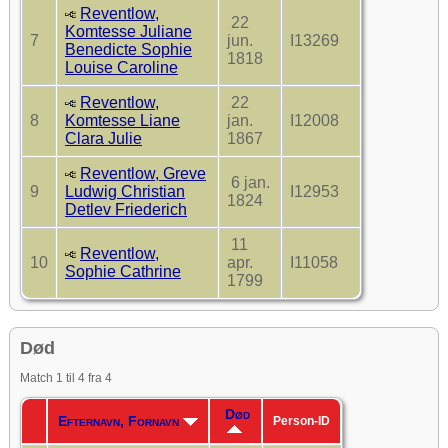
Reventlow,
22
Komtesse Juliane
7
jun.
I13269
Benedicte Sophie
1818
Louise Caroline
Reventlow,
22
8
Komtesse Liane
jan.
I12008
Clara Julie
1867
Reventlow, Greve
6 jan.
9
Ludwig Christian
I12953
1824
Detlev Friederich
11
Reventlow,
10
apr.
I11058
Sophie Cathrine
1799
Død
Match 1 til 4 fra 4
Død
Efternavn, Fornavn
Person-ID