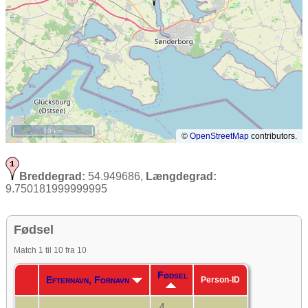
10 km
©
OpenStreetMap
contributors.
Breddegrad:
54.949686,
Længdegrad:
9.750181999999995
Fødsel
Match 1 til 10 fra 10
Fødsel
Efternavn, Fornavn
Person-ID
4