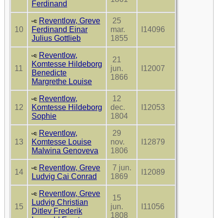
Ferdinand
Reventlow, Greve
25
10
Ferdinand Einar
mar.
I14096
Julius Gottlieb
1855
Reventlow,
21
Komtesse Hildeborg
11
jun.
I12007
Benedicte
1866
Margrethe Louise
Reventlow,
12
12
Komtesse Hildeborg
dec.
I12053
Sophie
1804
Reventlow,
29
13
Komtesse Louise
nov.
I12879
Malwina Genoveva
1806
Reventlow, Greve
7 jun.
14
I12089
Ludvig Cai Conrad
1869
Reventlow, Greve
15
Ludvig Christian
15
jun.
I11056
Ditlev Frederik
1808