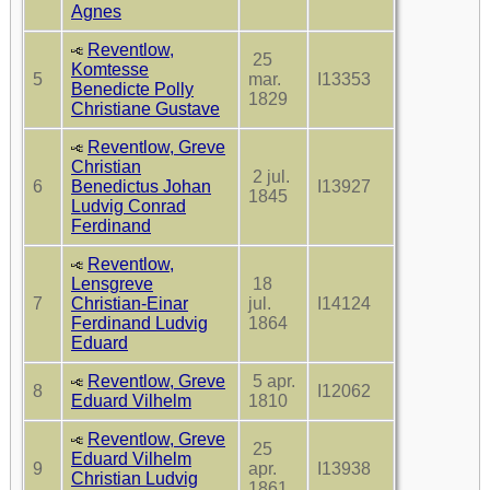
Agnes
Reventlow,
25
Komtesse
5
mar.
I13353
Benedicte Polly
1829
Christiane Gustave
Reventlow, Greve
Christian
2 jul.
6
Benedictus Johan
I13927
1845
Ludvig Conrad
Ferdinand
Reventlow,
Lensgreve
18
7
Christian-Einar
jul.
I14124
Ferdinand Ludvig
1864
Eduard
Reventlow, Greve
5 apr.
8
I12062
Eduard Vilhelm
1810
Reventlow, Greve
25
Eduard Vilhelm
9
apr.
I13938
Christian Ludvig
1861