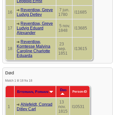
Leopold Ernst
Reventlow, Greve
7 jun.
16
I11685
Ludvig Detlev
1780
Reventlow, Greve
5 nov.
17
Ludvig Eduard
I13685
1848
Alexander
Reventlow,
23
Komtesse Malvina
18
sep.
I13615
Caroline Charlotte
1851
Eduarda
Død
Match 1 til 18 fra 18
Død
Efternavn, Fornavn
Person-ID
13
Ahlefeldt, Conrad
1
nov.
I10531
Ditlev Carl
1815