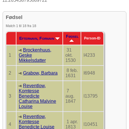
11.265438795089722
Fødsel
Match 1 til 18 fra 18
Fødsel
Efternavn, Fornavn
Person-ID
Brockenhuus,
31
1
Geske
okt.
I4233
Mikkelsdatter
1530
8 feb.
2
Grabow, Barbara
I6948
1631
Reventlow,
Komtesse
7
3
Benedicte
aug.
I13795
Catharina Malvine
1847
Louise
Reventlow,
Komtesse
1 apr.
4
I10451
Benedicte Louise
1813