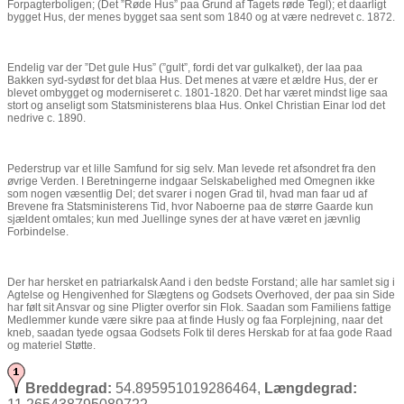
Forpagterboligen; (Det ”Røde Hus” paa Grund af Tagets røde Tegl); et daarligt
bygget Hus, der menes bygget saa sent som 1840 og at være nedrevet c. 1872.
Endelig var der ”Det gule Hus” (”gult”, fordi det var gulkalket), der laa paa
Bakken syd-sydøst for det blaa Hus. Det menes at være et ældre Hus, der er
blevet ombygget og moderniseret c. 1801-1820. Det har været mindst lige saa
stort og anseligt som Statsministerens blaa Hus. Onkel Christian Einar lod det
nedrive c. 1890.
Pederstrup var et lille Samfund for sig selv. Man levede ret afsondret fra den
øvrige Verden. I Beretningerne indgaar Selskabelighed med Omegnen ikke
som nogen væsentlig Del; det svarer i nogen Grad til, hvad man faar ud af
Brevene fra Statsministerens Tid, hvor Naboerne paa de større Gaarde kun
sjældent omtales; kun med Juellinge synes der at have været en jævnlig
Forbindelse.
Der har hersket en patriarkalsk Aand i den bedste Forstand; alle har samlet sig i
Agtelse og Hengivenhed for Slægtens og Godsets Overhoved, der paa sin Side
har følt sit Ansvar og sine Pligter overfor sin Flok. Saadan som Familiens fattige
Medlemmer kunde være sikre paa at finde Husly og faa Forplejning, naar det
kneb, saadan tyede ogsaa Godsets Folk til deres Herskab for at faa gode Raad
og materiel Støtte.
Breddegrad:
54.895951019286464,
Længdegrad: