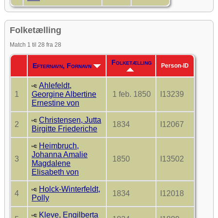
Folketælling
Match 1 til 28 fra 28
Folketælling
Efternavn, Fornavn
Person-ID
Ahlefeldt,
1
Georgine Albertine
1 feb. 1850
I13239
Ernestine von
Christensen, Jutta
2
1834
I12067
Birgitte Friederiche
Heimbruch,
Johanna Amalie
3
1850
I13502
Magdalene
Elisabeth von
Holck-Winterfeldt,
4
1834
I12018
Polly
Kleve, Engilberta