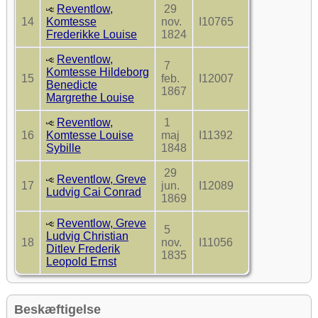
Reventlow,
29
14
Komtesse
nov.
I10765
Frederikke Louise
1824
Reventlow,
7
Komtesse Hildeborg
15
feb.
I12007
Benedicte
1867
Margrethe Louise
Reventlow,
1
16
Komtesse Louise
maj
I11392
Sybille
1848
29
Reventlow, Greve
17
jun.
I12089
Ludvig Cai Conrad
1869
Reventlow, Greve
5
Ludvig Christian
18
nov.
I11056
Ditlev Frederik
1835
Leopold Ernst
Beskæftigelse