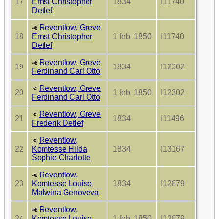
17
Ernst Christopher
1834
I11740
Detlef
Reventlow, Greve
18
Ernst Christopher
1 feb. 1850
I11740
Detlef
Reventlow, Greve
19
1834
I12302
Ferdinand Carl Otto
Reventlow, Greve
20
1 feb. 1850
I12302
Ferdinand Carl Otto
Reventlow, Greve
21
1834
I11496
Frederik Detlef
Reventlow,
22
Komtesse Hilda
1834
I13167
Sophie Charlotte
Reventlow,
23
Komtesse Louise
1834
I12879
Malwina Genoveva
Reventlow,
24
Komtesse Louise
1 feb. 1850
I12879