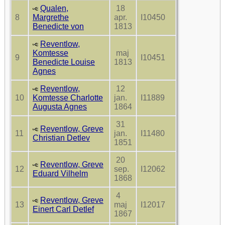
Qualen,
18
8
Margrethe
apr.
I10450
Benedicte von
1813
Reventlow,
Komtesse
maj
9
I10451
Benedicte Louise
1813
Agnes
Reventlow,
12
10
Komtesse Charlotte
jan.
I11889
Augusta Agnes
1864
31
Reventlow, Greve
11
jan.
I11480
Christian Detlev
1851
20
Reventlow, Greve
12
sep.
I12062
Eduard Vilhelm
1868
4
Reventlow, Greve
13
maj
I12017
Einert Carl Detlef
1867