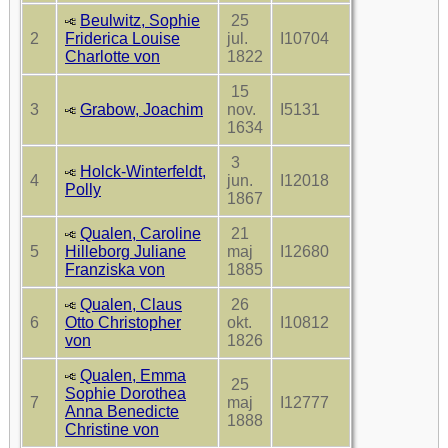
Beulwitz, Sophie
25
2
Friderica Louise
jul.
I10704
Charlotte von
1822
15
3
Grabow, Joachim
nov.
I5131
1634
3
Holck-Winterfeldt,
4
jun.
I12018
Polly
1867
Qualen, Caroline
21
5
Hilleborg Juliane
maj
I12680
Franziska von
1885
Qualen, Claus
26
6
Otto Christopher
okt.
I10812
von
1826
Qualen, Emma
25
Sophie Dorothea
7
maj
I12777
Anna Benedicte
1888
Christine von