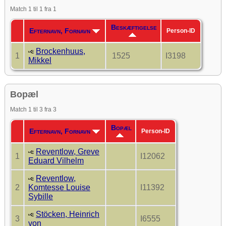
Match 1 til 1 fra 1
Beskæftigelse
Efternavn, Fornavn
Person-ID
Brockenhuus,
1
1525
I3198
Mikkel
Bopæl
Match 1 til 3 fra 3
Bopæl
Efternavn, Fornavn
Person-ID
Reventlow, Greve
1
I12062
Eduard Vilhelm
Reventlow,
2
Komtesse Louise
I11392
Sybille
Stöcken, Heinrich
3
I6555
von