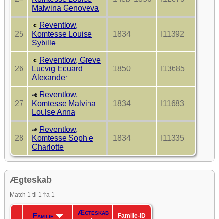
Malwina Genoveva
Reventlow,
25
Komtesse Louise
1834
I11392
Sybille
Reventlow, Greve
26
Ludvig Eduard
1850
I13685
Alexander
Reventlow,
27
Komtesse Malvina
1834
I11683
Louise Anna
Reventlow,
28
Komtesse Sophie
1834
I11335
Charlotte
Ægteskab
Match 1 til 1 fra 1
Ægteskab
Familie
Familie-ID