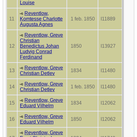
Louise
Reventlow,
11
Komtesse Charlotte
1 feb. 1850
I11889
Augusta Agnes
Reventlow, Greve
Christian
12
Benedictus Johan
1850
I13927
Ludvig Conrad
Ferdinand
Reventlow, Greve
13
1834
I11480
Christian Detlev
Reventlow, Greve
14
1 feb. 1850
I11480
Christian Detlev
Reventlow, Greve
15
1834
I12062
Eduard Vilhelm
Reventlow, Greve
16
1850
I12062
Eduard Vilhelm
Reventlow, Greve