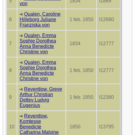
5
1834
I1889
von
Qualen, Caroline
6
Hilleborg Juliane
1 feb. 1850
I12680
Franziska von
Qualen, Emma
Sophie Dorothea
7
1834
I12777
Anna Benedicte
Christine von
Qualen, Emma
Sophie Dorothea
8
1 feb. 1850
I12777
Anna Benedicte
Christine von
Reventlow, Greve
Arthur Christian
9
1 feb. 1850
I12380
Detlev Ludvig
Eugenius
Reventlow,
Komtesse
10
Benedicte
1850
I13795
Catharina Malvine