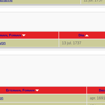
atharine
11 jul. 1757
rnavn, Fornavn
Dåb
 von
13 jul. 1737
Efternavn, Fornavn
Dø
on
apr. 169