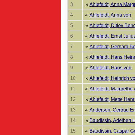
3
Ahlefeldt, Anna Marg
4
Ahlefeldt, Anna von
5
Ahlefeldt, Ditlev Ben
6
Ahlefeldt, Ernst Juliu
7
Ahlefeldt, Gerhard B
8
Ahlefeldt, Hans Hein
9
Ahlefeldt, Hans von
10
Ahlefeldt, Heinrich v
11
Ahlefeldt, Margrethe
12
Ahlefeldt, Mette Henr
13
Andersen, Gertrud Em
14
Baudissin, Adelbert 
15
Baudissin, Caspar G