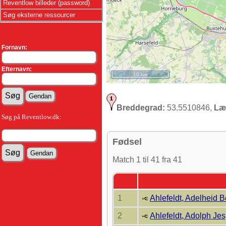
Reventlow billeder (password)
Søg eksterne ressourcer
Fornavn:
Efternavn:
10 km
Breddegrad:
53.5510846,
Læ
Søg på Reventlow.dk:
Fødsel
Match 1 til 41 fra 41
1
Ahlefeldt, Adelheid 
2
Ahlefeldt, Adolph Je