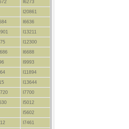
672
I6273
I20861
684
I6636
1901
I13211
875
I12300
1686
I6688
96
I9993
864
I11894
15
I13644
1720
I7700
630
I5012
I5602
712
I7461