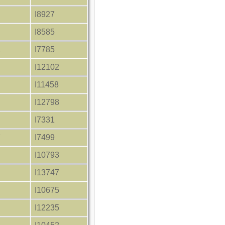
I8927
I8585
2
I7785
I12102
I11458
I12798
I7331
7
I7499
I10793
I13747
I10675
I12235