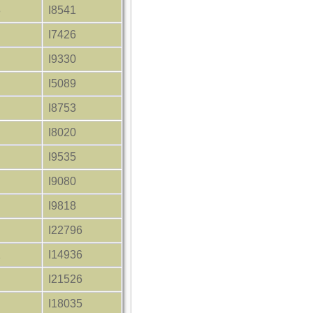
3
I8541
I7426
I9330
I5089
I8753
I8020
I9535
I9080
I9818
I22796
2
I14936
I21526
I18035