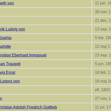
beth von
11 jun. 1
30 nov. 
21 dec. 
rik Ludvig von
13 sep. 
 Sophie
5 feb. 18
rlotte
12 maj 1
ristian Eberhard Immanuel
23 sep. 
han Traugott
5 jun. 19
vig Ernst
18 feb. 1
 Lorenz von
18 maj 1
eft. 1803
on
27 nov. 
ristian Adolph Friedrich Gottlieb
11 jul. 1