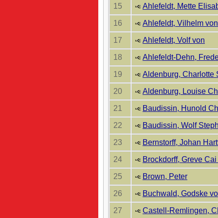
15
Ahlefeldt, Mette Elisa
16
Ahlefeldt, Vilhelm von
17
Ahlefeldt, Volf von
18
Ahlefeldt-Dehn, Frede
19
Aldenburg, Charlotte
20
Aldenburg, Louise Cha
21
Baudissin, Hunold Ch
22
Baudissin, Wolf Step
23
Bernstorff, Johan Hart
24
Brockdorff, Greve Cai
25
Brown, Peter
26
Buchwald, Godske v
27
Castell-Remlingen, Ch