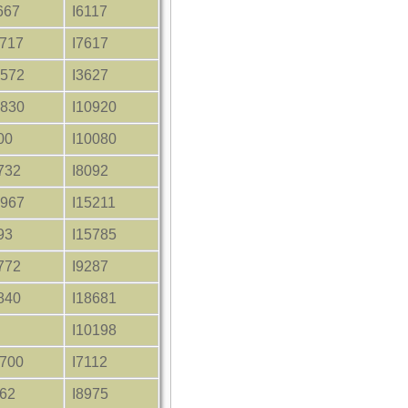
667
I6117
1717
I7617
1572
I3627
1830
I10920
00
I10080
732
I8092
1967
I15211
93
I15785
772
I9287
840
I18681
I10198
1700
I7112
762
I8975