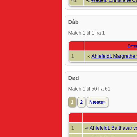
41
Wedell, Christiane C
Dåb
Match 1 til 1 fra 1
Efte
1
Ahlefeldt, Margrethe
Død
Match 1 til 50 fra 61
1
2
Næste»
1
Ahlefeldt, Balthasar v