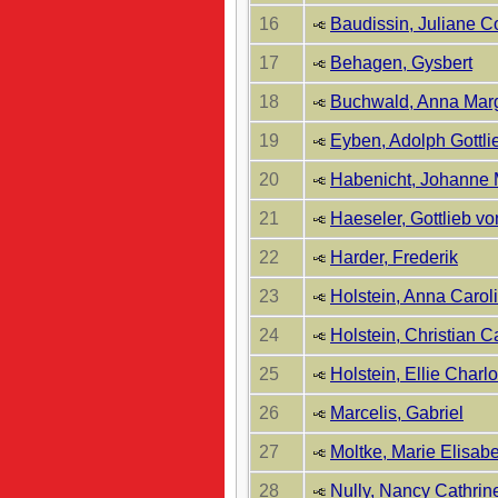
16
Baudissin, Juliane C
17
Behagen, Gysbert
18
Buchwald, Anna Mar
19
Eyben, Adolph Gottli
20
Habenicht, Johanne M
21
Haeseler, Gottlieb vo
22
Harder, Frederik
23
Holstein, Anna Carol
24
Holstein, Christian C
25
Holstein, Ellie Charlo
26
Marcelis, Gabriel
27
Moltke, Marie Elisab
28
Nully, Nancy Cathrin