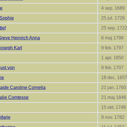
ie
4 sep. 1689
 Sophie
25 jul. 1726
lef
25 sep. 172
Greve Heinrich Anna
6 maj 1798
Joseph Karl
9 feb. 1797
1 apr. 1850
ust von
9 feb. 1707
ie
18 dec. 165
ide Caroline Cornelia
21 jan. 1760
malie Comtesse
21 maj 1846
15 okt. 1748
Marie
9 nov. 1782