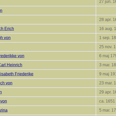
27 jun. 1
on
28 apr. 1
ich Erich
16 aug. 
ph von
1 sep. 1
25 nov. 
Frederikke von
6 maj 17
Carl Heinrich
3 mar. 1
lisabeth Friederike
9 maj 19
ich von
23 mar. 
n
29 apr. 1
 von
ca. 1651
arina
5 mar. 1