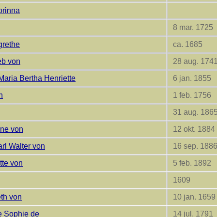
orinna
8 mar. 1725
grethe
ca. 1685
eb von
28 aug. 174
aria Bertha Henriette
6 jan. 1855
n
1 feb. 1756
31 aug. 186
ine von
12 okt. 1884
arl Walter von
16 sep. 188
tte von
5 feb. 1892
1609
eth von
10 jan. 1659
e Sophie de
14 jul. 1791