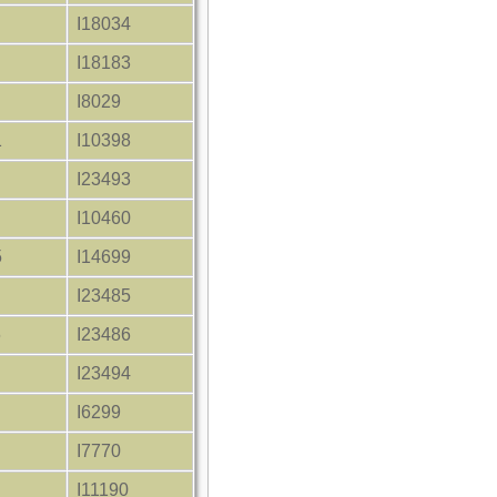
I18034
I18183
I8029
1
I10398
I23493
I10460
5
I14699
I23485
6
I23486
I23494
I6299
I7770
I11190