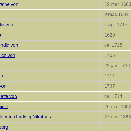
rethe von
19 mar. 168
9 mar. 1684
dix von
4 apr. 1717
s
1629
endix von
ca. 1715
rich von
1705
22 jan. 1710
on
1711
 von
1737
iette von
ca. 1714
ilie
26 mar. 188
Heinrich Ludwig Nikalaus
27 nov. 1863
eorg