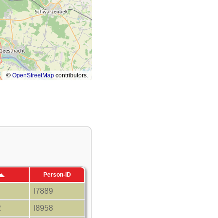
©
OpenStreetMap
contributors.
Person-ID
I7889
2
I8958