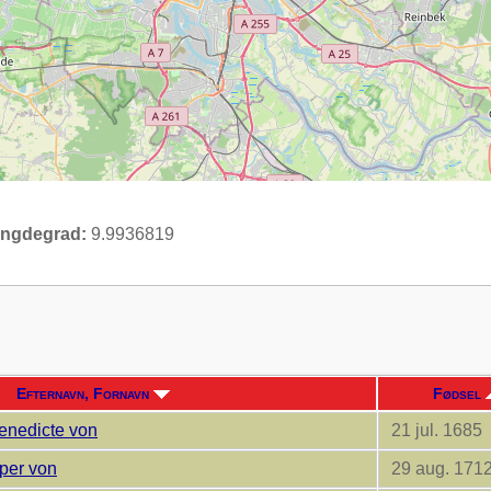
ngdegrad:
9.9936819
Efternavn, Fornavn
Fødsel
Benedicte von
21 jul. 1685
sper von
29 aug. 171