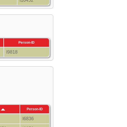
I10452
Person-ID
I9818
d
Person-ID
1
I6836