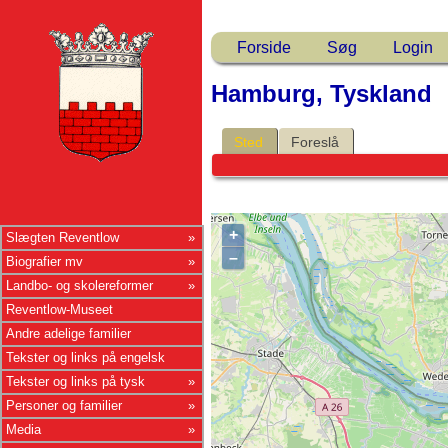
Forside
Søg
Login
Hamburg, Tyskland
Sted
Foreslå
+
Slægten Reventlow
–
Biografier mv
Landbo- og skolereformer
Reventlow-Museet
Andre adelige familier
Tekster og links på engelsk
Tekster og links på tysk
Personer og familier
Media