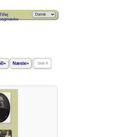
Tilføj
bogmærke
50»
Næste»