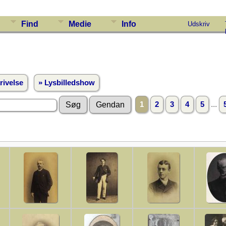
Find
Medie
Info
Udskriv
rivelse
» Lysbilledshow
...
1
2
3
4
5