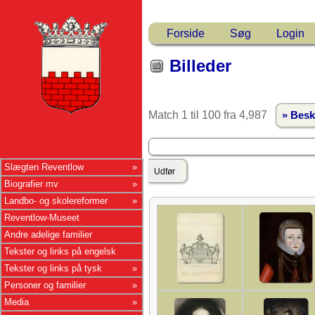
Forside
Søg
Login
Billeder
Match 1 til 100 fra 4,987
» Besk
Slægten Reventlow
Biografier mv
Landbo- og skolereformer
Reventlow-Museet
Andre adelige familier
Tekster og links på engelsk
Tekster og links på tysk
Personer og familier
Media