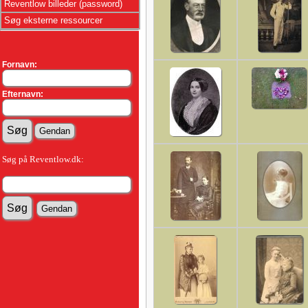
Reventlow billeder (password)
Søg eksterne ressourcer
Fornavn:
Efternavn:
Søg på Reventlow.dk: